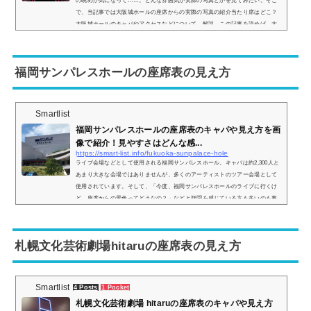
の眺めが気になって……。どんな雰囲気か実際の写真とかを見てみたい。そこ
で、当記事では大阪城ホールの座席からの実際の写真の紹介当たり席はどこ？
大阪城ホールのキャパやアクセスなどについて、解説。この記事を読めば、大
阪城ホールの座席からの眺めがどのような感じなのかがわかりますよ。 (adsby
google = window.adsbygoogle || ).push({});大阪城ホールの座席表の画像とキャ
パは？まず、大阪城ホールはステージパターンAステージパターンBステージ
福岡サンパレスホールの座席表の見え方
パ...
Smartlist
福岡サンパレスホールの座席表のキャパや見え方を画
像で紹介！見やすさはどんな感...
https://smart-list.info/fukuoka-sunpalace-hole
ライブ会場などとして使用される福岡サンパレスホール。キャパは約2,300人と
あまり大きな会場ではありませんが、多くのアーティストのツアー会場として
使用されています。そして、「今度、福岡サンパレスホールのライブに行くけ
ど、座席からの景色ってどうなの？」などと疑問を感じている方も多いのも事
実です。そこで、福岡サンパレスホールの座席表や座席からの見え方を実際の
画像でご紹介し、全体的な見やすさについてもまとめてみました。福岡サンパ
レスホールの座席表とキャパは？福岡サンパレスホールの座席表は以下の通り
札幌文化芸術劇場hitaruの座席表の見え方
です。...
Smartlist
4 Posts
1 Pocket
札幌文化芸術劇場 hitaruの座席表のキャパや見え方