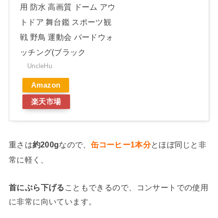
用 防水 高画質 ドーム アウ
トドア 舞台鑑 スポーツ観
戦 野鳥 運動会 バードウォ
ッチング(ブラック
UncleHu
Amazon
楽天市場
重さは
約200g
なので、
缶コーヒー1本分
とほぼ同じと非
常に軽く、
首にぶら下げる
こともできるので、コンサートでの使用
に非常に向いています。