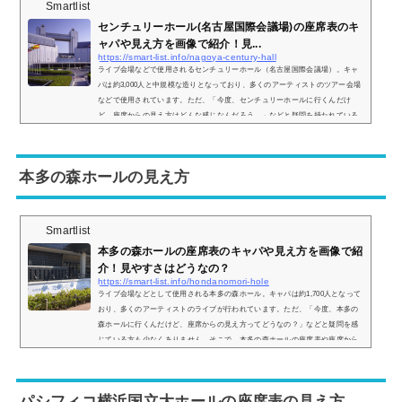
Smartlist
センチュリーホール(名古屋国際会議場)の座席表のキ
ャパや見え方を画像で紹介！見...
https://smart-list.info/nagoya-century-hall
ライブ会場などで使用されるセンチュリーホール（名古屋国際会議場）。キャ
パは約3,000人と中規模な造りとなっており、多くのアーティストのツアー会場
などで使用されています。ただ、「今度、センチュリーホールに行くんだけ
ど、座席からの見え方はどんな感じなんだろう…」などと疑問を持たれている
方も多いと思います。そこでセンチュリーホールの座席表と実際の見え方を画
像付きでご紹介し、見やすい席はどこなのかについてまとめてみました。セン
チュリーホール（名古屋国際会議場）の座席表とキャパは？センチュリーホー
本多の森ホールの見え方
ルの座席...
Smartlist
本多の森ホールの座席表のキャパや見え方を画像で紹
介！見やすさはどうなの？
https://smart-list.info/hondanomori-hole
ライブ会場などとして使用される本多の森ホール。キャパは約1,700人となって
おり、多くのアーティストのライブが行われています。ただ、「今度、本多の
森ホールに行くんだけど、座席からの見え方ってどうなの？」などと疑問を感
じている方も少なくありません。そこで、本多の森ホールの座席表や座席から
の眺めを画像付きでご紹介し、全体的な見やすさはどんな感じなのかをまとめ
ました。本多の森ホールの座席表とキャパは？本多の森ホールの座席表の画像
は以下の通りです。座席は1階席のみとなっており、キャパは約1,700人です。
パシフィコ横浜国立大ホールの座席表の見え方
ただ、...