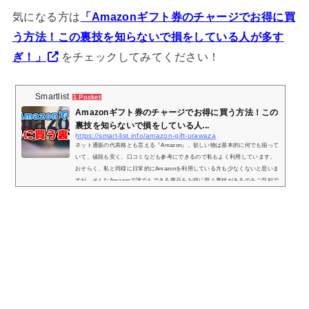
気になる方は
「Amazonギフト券のチャージでお得に買
う方法！この裏技を知らないで損をしている人が多す
ぎ！」
をチェックしてみてください！
Smartlist
1 Pocket
Amazonギフト券のチャージでお得に買う方法！この
裏技を知らないで損をしている人...
https://smart-list.info/amazon-gift-urawaza
ネット通販の代表格とも言える『Amazon』。欲しい物は基本的に何でも揃って
いて、値段も安く、口コミなども参考にできるので私もよく利用しています。
おそらく、私と同様に日常的にAmazonを利用している方も少なくないと思いま
すが、そんなAmazonで誰でもできる商品をお得に買う裏技があるのをご存知で
しょうか？その方法はタイトルにもある通り、『Amazonギフト券』を利用する
といった方法です。「Amazonをよく利用する…」「Amazonで大量に商品を購
入する予定がある…」という方は通常の買い方ではなく、これからご紹介する
方法で少し...