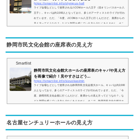
https://smart-list.info/olympus-hall
ライブ会場などとして使用されるJ:COMホール八王子（旧オリンパスホール八
王子）。キャパは約2,000人となっており、多くのアーティストのライブが行わ
れています。ただ、「今度、J:COMホール八王子に行くんだけど、座席からの
見え方ってどうなの？」などと疑問を感じている方も少なくありません。そこ
で、J:COMホール八王子の座席表や座席からの眺めを画像付きでご紹介し、全
体的な見やすさはどんな感じなのかをまとめました。 J:COMホール八王子の座
席表とキャパは？J:COMホール八王子（旧オリンパスホール八王子）の座席表
静岡市民文化会館の座席表の見え方
の画像は以...
Smartlist
静岡市民文化会館大ホールの座席表のキャパや見え方
を画像で紹介！見やすさはどう...
https://smart-list.info/sizuokasimin
ライブ会場などとして使用される静岡市民文化会館大ホール。キャパは約2,000
人となっており、多くのアーティストのライブが行われています。ただ、「今
度、静岡市民文化会館に行くんだけど、座席からの見え方ってどうなの？」な
どと疑問を感じている方も少なくありません。そこで、静岡市民文化会館大ホ
ールの座席表や座席からの眺めを画像付きでご紹介し、全体的な見やすさはど
んな感じなのかをまとめました。静岡市民文化会館大ホールの座席表とキャパ
は？静岡市民文化会館大ホールの座席表の画像は以下の通りです。座席は 1階
名古屋センチュリーホールの見え方
席 2...