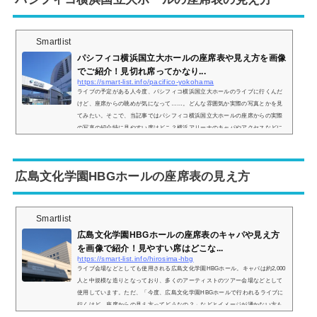
Smartlist
パシフィコ横浜国立大ホールの座席表や見え方を画像
でご紹介！見切れ席ってかなり...
https://smart-list.info/pacifico-yokohama
ライブの予定がある人今度、パシフィコ横浜国立大ホールのライブに行くんだ
けど、座席からの眺めが気になって……。どんな雰囲気か実際の写真とかを見
てみたい。そこで、当記事ではパシフィコ横浜国立大ホールの座席からの実際
の写真の紹介特に見やすい席はどこ？横浜アリーナのキャパやアクセスなどに
ついて、解説。この記事を読めば、パシフィコ横浜の座席からの眺めがどのよ
うな感じなのかがわかりますよ。 (adsbygoogle = window.adsbygoogle || ).push
({});パシフィコ横浜 国立大ホールの座席表やキャパは？パシフィコ横浜国立...
広島文化学園HBGホールの座席表の見え方
Smartlist
広島文化学園HBGホールの座席表のキャパや見え方
を画像で紹介！見やすい席はどこな...
https://smart-list.info/hirosima-hbg
ライブ会場などとしても使用される広島文化学園HBGホール。キャパは約2,000
人と中規模な造りとなっており、多くのアーティストのツアー会場などとして
使用しています。ただ、「今度、広島文化学園HBGホールで行われるライブに
行くけど、座席からの見え方ってどうなの？」などとイメージが湧かない方も
多いと思います。そこで、広島文化学園HBGホールの座席表の画像や座席から