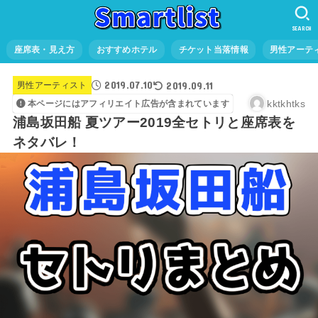
SEARCH
座席表・見え方
おすすめホテル
チケット当落情報
男性アーテ
2019.07.10
2019.09.11
男性アーティスト
kktkhtks
本ページにはアフィリエイト広告が含まれています
浦島坂田船 夏ツアー2019全セトリと座席表を
ネタバレ！