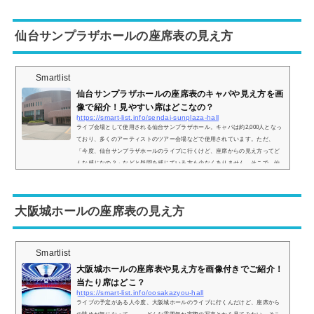
の眺めを実際の画像付きでご紹介し、見やすい席はどこなのかについてもまと
めてみました。広島文化学園HBGホールのアクセス広島文化学園HBGホールの
仙台サンプラザホールの座席表の見え方
アクセスは...
Smartlist
仙台サンプラザホールの座席表のキャパや見え方を画
像で紹介！見やすい席はどこなの？
https://smart-list.info/sendai-sunplaza-hall
ライブ会場として使用される仙台サンプラザホール。キャパは約2,000人となっ
ており、多くのアーティストのツアー会場などで使用されています。ただ、
「今度、仙台サンプラザホールのライブに行くけど、座席からの見え方ってど
んな感じなの？」などと疑問を感じている方も少なくありません。そこで、仙
台サンプラザホールの座席表や座席からの眺めを実際の画像付きでご紹介し、
見やすい場所はどこなのかについてもまとめてみました。仙台サンプラザホー
ルの座席表やキャパは？仙台サンプラザホールの座席表の画像は以下の通りで
大阪城ホールの座席表の見え方
す。会場...
Smartlist
大阪城ホールの座席表や見え方を画像付きでご紹介！
当たり席はどこ？
https://smart-list.info/oosakazyou-hall
ライブの予定がある人今度、大阪城ホールのライブに行くんだけど、座席から