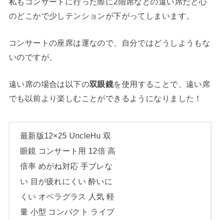
私もコンサートに行った際に2階席などの遠い席だと心
のどこかで少しテンションが下がってしまいます。
コンサートの座席は運なので、自分ではどうしようもな
いのですが、
遠い席の場合は以下の
双眼鏡
を使用することで、遠い席
でも以前より楽しむことができるようになりました！
最新版12×25 UncleHu 双
眼鏡 コンサート用 12倍 高
倍率 めがね対応 手ブレな
い 目が疲れにくい 酔いに
くい オペラグラス 人気 軽
量 小型 コンパクト ライブ