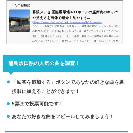
Smartlist
幕張メッセ 国際展示場9-11ホールの座席表のキャパ
や見え方を画像で紹介！見やすさ...
https://smart-list.info/makuharimesse9-11-zaseki
コンサート会場などで使用される幕張メッセ国際展示場9-11ホール。キャパは
約15,000人ほどと大規模な造りとなっており、多くのアーティストのライブ会
場として使用されています。ただ、「今度、幕張メッセ国際展示場9-11ホール
のライブに行くんだけど、座席からの見え方ってどんな感じなの？」などと疑
問を感じている方も少なくありません。そこで、幕張メッセ国際展示場9-11ホ
ールの座席表や座席からの眺めを実際の画像付きでご紹介し、全体的な見やす
さはどんな感じなのかについてまとめてみました。※幕張メッセイベントホー
浦島坂田船の人気の曲を調査！
ルや4〜6...
「回答を追加する」ボタンであなたの好きな曲を選
択肢に加えることができます！
5票まで投票可能です！
あなたの好きな曲をアピールしてみましょう！