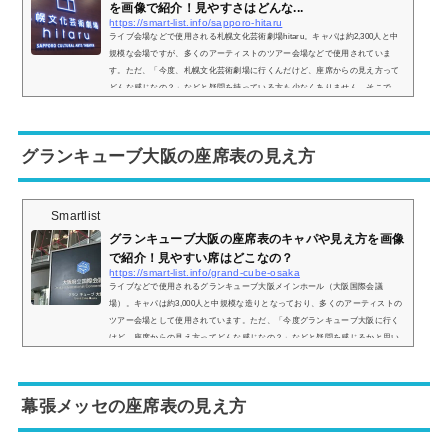
を画像で紹介！見やすさはどんな...
https://smart-list.info/sapporo-hitaru
ライブ会場などで使用される札幌文化芸術劇場hitaru。キャパは約2,300人と中
規模な会場ですが、多くのアーティストのツアー会場などで使用されていま
す。ただ、「今度、札幌文化芸術劇場に行くんだけど、座席からの見え方って
どんな感じなの？」などと疑問を持っている方も少なくありません。そこで、
札幌文化芸術劇場の座席表や座席からの眺めを実際の画像付きでご紹介し、見
やすさはどんな感じなのかについてもまとめてみました。札幌文化芸術劇場の
座席表とキャパは？札幌文化芸術劇場の座席表の画像は以下の通りです。座席
グランキューブ大阪の座席表の見え方
は 1階...
Smartlist
グランキューブ大阪の座席表のキャパや見え方を画像
で紹介！見やすい席はどこなの？
https://smart-list.info/grand-cube-osaka
ライブなどで使用されるグランキューブ大阪メインホール（大阪国際会議
場）。キャパは約3,000人と中規模な造りとなっており、多くのアーティストの
ツアー会場として使用されています。ただ、「今度グランキューブ大阪に行く
けど、座席からの見え方ってどんな感じなの？」などと疑問を感じるかと思い
ます。そこで、グランキューブ大阪の座席からの眺めの画像ご紹介し、見やす
い席についてもまとめてみました。グランキューブ大阪の座席表とキャパは？
グランキューブ大阪の座席表の画像は以下の通りです。会場の造りは 1階席 2階
幕張メッセの座席表の見え方
席の2...