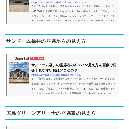
https://smart-list.info/makomanai-arena
ライブ会場などで使用される真駒内セキスイハイムアイスアリーナ。キャパは
約10,000人と大規模な造りとなっており、多くのアーティストのツアーなどで
使用されています。そんな真駒内セキスイハイムアイスアリーナですが、「今
度、真駒内セキスイハイムアイスアリーナに行くけど、自分の座席からどのよ
うな景色が見えるの？」などと疑問を持っている方も多いです。そこで、ここ
では真駒内セキスイハイムアイスアリーナの座席表と座席からの見え方を実際
の画像でご紹介し、見やすい席はどこなのかについてまとめてみました。真駒
サンドーム福井の座席からの見え方
内セキ...
Smartlist
2 Pockets
サンドーム福井の座席表のキャパや見え方を画像で紹
介！見やすい席はどこなの？
https://smart-list.info/sundome-hukui
ライブ会場などとして使用されるサンドーム福井。キャパは約10,000人と大規
模な造りとなっており、多くのアーティストのツアー会場などで使用されてい
ます。ただ、「今度、サンドーム福井のライブに行くんだけど、座席表からの
見え方ってどんな感じなの？」などと疑問を感じている方も少なくありませ
ん。そこで、サンドーム福井の座席表や座席からの眺めを画像で紹介し、見や
すい席はどこなのかについてもまとめてみました。サンドーム福井の座席表と
キャパは？サンドーム福井の座席表の画像は以下の通りです。【スタンド席の
広島グリーンアリーナの座席表の見え方
座席表】...