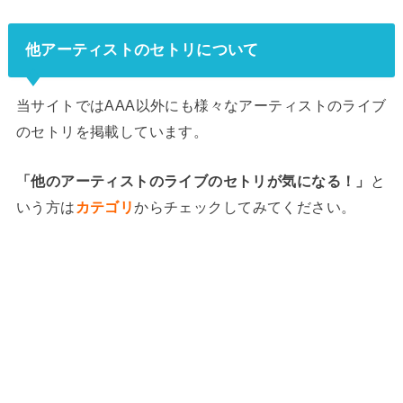
す！1.LIFE2.No Way Back3.Lil’ Infinity4.笑顔のループ5.SUNSHINE6.Getチュー!
7.MUSIC!!!8.DEJAVU〜アンコール〜9.PARTY IT UP10.NEW11.ハリケーン・リ
他アーティストのセトリについて
リ，ボ...
当サイトではAAA以外にも様々なアーティストのライブ
のセトリを掲載しています。
「他のアーティストのライブのセトリが気になる！」
と
いう方は
カテゴリ
からチェックしてみてください。