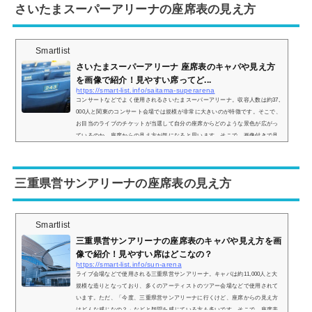
さいたまスーパーアリーナの座席表の見え方
座席表の...
Smartlist
さいたまスーパーアリーナ 座席表のキャパや見え方
を画像で紹介！見やすい席ってど...
https://smart-list.info/saitama-superarena
コンサートなどでよく使用されるさいたまスーパーアリーナ。収容人数は約37,
000人と関東のコンサート会場では規模が非常に大きいのが特徴です。そこで、
お目当のライブのチケットが当選して自分の座席からどのような景色が広がっ
ているのか、座席からの見え方が気になると思います。そこで、画像付きで見
え方をご紹介し、見やすい席についてもまとめていきます。さいたまスーパー
アリーナの座席表さいたまスーパーアリーナの座席表は主に アリーナレベル
（1階席） 200レベル（1階席） 300レベル（2階席） 400レベル（2階席） 500...
三重県営サンアリーナの座席表の見え方
Smartlist
三重県営サンアリーナの座席表のキャパや見え方を画
像で紹介！見やすい席はどこなの？
https://smart-list.info/sun-arena
ライブ会場などで使用される三重県営サンアリーナ。キャパは約11,000人と大
規模な造りとなっており、多くのアーティストのツアー会場などで使用されて
います。ただ、「今度、三重県営サンアリーナに行くけど、座席からの見え方
はどんな感じなの？」などと疑問を感じている方も多いです。そこで、座席表