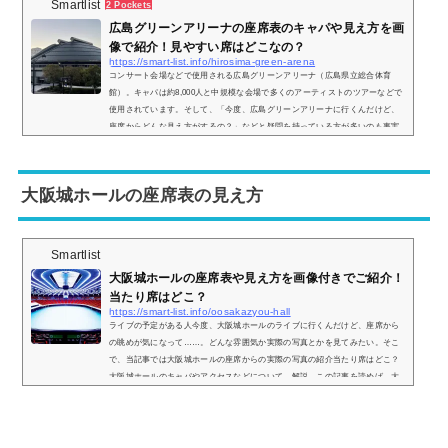
Smartlist
2 Pockets
広島グリーンアリーナの座席表のキャパや見え方を画
像で紹介！見やすい席はどこなの？
https://smart-list.info/hirosima-green-arena
コンサート会場などで使用される広島グリーンアリーナ（広島県立総合体育
館）。キャパは約8,000人と中規模な会場で多くのアーティストのツアーなどで
使用されています。そして、「今度、広島グリーンアリーナに行くんだけど、
座席からどんな見え方がするの？」などと疑問を持っている方が多いのも事実
です、そこで、実際にどのような景色が見れるのか、座席からの実際の画像付
きで座席表とともにご紹介し、見やすい席はどこなのかについてもまとめまし
た。広島グリーンアリーナの座席表とキャパは？広島グリーンアリーナの座席
大阪城ホールの座席表の見え方
表の画像...
Smartlist
大阪城ホールの座席表や見え方を画像付きでご紹介！
当たり席はどこ？
https://smart-list.info/oosakazyou-hall
ライブの予定がある人今度、大阪城ホールのライブに行くんだけど、座席から
の眺めが気になって……。どんな雰囲気か実際の写真とかを見てみたい。そこ
で、当記事では大阪城ホールの座席からの実際の写真の紹介当たり席はどこ？
大阪城ホールのキャパやアクセスなどについて、解説。この記事を読めば、大
阪城ホールの座席からの眺めがどのような感じなのかがわかりますよ。 (adsby
google = window.adsbygoogle || ).push({});大阪城ホールの座席表の画像とキャ
パは？まず、大阪城ホールはステージパターンAステージパターンBステージ
パ...