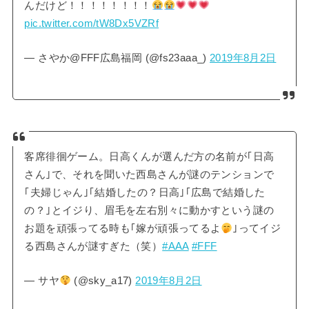
んだけど！！！！！！！！
pic.twitter.com/tW8Dx5VZRf
— さやか@FFF広島福岡 (@fs23aaa_)
2019年8月2日
客席徘徊ゲーム。日高くんが選んだ方の名前が｢日高
さん｣で、それを聞いた西島さんが謎のテンションで
｢夫婦じゃん｣｢結婚したの？日高｣｢広島で結婚した
の？｣とイジり、眉毛を左右別々に動かすという謎の
お題を頑張ってる時も｢嫁が頑張ってるよ
｣ってイジ
る西島さんが謎すぎた（笑）
#AAA
#FFF
— サヤ
(@sky_a17)
2019年8月2日