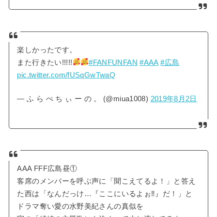
楽しかったです。
また行きたい!!!!!
#FANFUNFAN
#AAA
#広島
pic.twitter.com/fUSqGwTwaQ
— ふ ら ぺ ち ぃ ー の 。 (@miua1008)
2019年8月2日
AAA FFF広島昼①
客席のメンバーを呼ぶ声に「聞こえてるよ！」と答え
た西は「なんだっけ…『ここにいるよぉ‼︎』だ！」と
ドラマ奪い愛の水野美紀さんの真似を