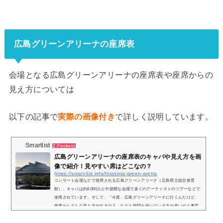
広島グリーンアリーナの座席表
会場となる広島グリーンアリーナの座席表や座席からの
見え方については
以下の記事で
実際の画像付き
で詳しく説明しています。
Smartlist
2 Pockets
広島グリーンアリーナの座席表のキャパや見え方を画
像で紹介！見やすい席はどこなの？
https://smart-list.info/hirosima-green-arena
コンサート会場などで使用される広島グリーンアリーナ（広島県立総合体育
館）。キャパは約8,000人と中規模な会場で多くのアーティストのツアーなどで
使用されています。そして、「今度、広島グリーンアリーナに行くんだけど、
座席からどんな見え方がするの？」などと疑問を持っている方が多いのも事実
です、そこで、実際にどのような景色が見れるのか、座席からの実際の画像付
きで座席表とともにご紹介し、見やすい席はどこなのかについてもまとめまし