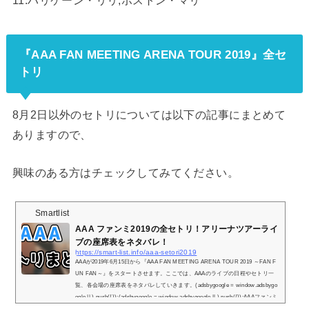
11.ハリケーン・リリ,ボストン・マリ
『AAA FAN MEETING ARENA TOUR 2019』全セ
トリ
8月2日以外のセトリについては以下の記事にまとめて
ありますので、
興味のある方はチェックしてみてください。
Smartlist
AAA ファンミ2019の全セトリ！アリーナツアーライ
ブの座席表をネタバレ！
https://smart-list.info/aaa-setori2019
AAAが2019年6月15日から『AAA FAN MEETING ARENA TOUR 2019 ～FAN F
UN FAN～』をスタートさせます。ここでは、AAAのライブの日程やセトリ一
覧、各会場の座席表をネタバレしていきます。(adsbygoogle = window.adsbygo
ogle || ).push({});(adsbygoogle = window.adsbygoogle || ).push({});AAAファンミ
2019の日程とセトリ一覧！※『＋』マークをタップでセトリ一覧が表示されま