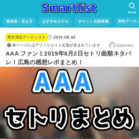
SEARCH
座席表・見え方
おすすめホテル
チケット当落情報
男性アーテ
2019.08.02
男女混合アーティスト
kktkhtks
本ページにはアフィリエイト広告が含まれています
AAA ファンミ2019年8月2日セトリ曲順ネタバ
レ！広島の感想レポまとめ！