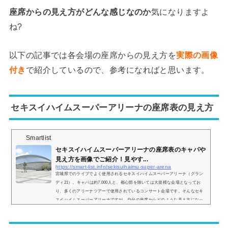
座席からの見え方がどんな感じなのか
気になりますよ
ね?
以下の記事では各会場の座席からの見え方を
実際の画像
付き
で紹介しているので、参考になればと思います。
セキスイハイムスーパーアリーナの座席表の見え方
Smartlist
セキスイハイムスーパーアリーナの座席表のキャパや
見え方を画像でご紹介！見やす...
https://smart-list.info/sekisuihaimu-super-arena
宮城県でのライブでよく使用されるセキスイハイムスーパーアリーナ（グラン
ディ21）。キャパは約7,000人と、都心部を除いては大規模な会場となってお
り、多くのアリーナツアーで使用されているコンサート会場です。そんなセキ
スイハイムスーパーアリーナですが、自分の座席からどのような見え方になっ
ているのか、眺めが気になりますよね？そこで、座席表からの見え方を画像付
きでご紹介し、見やすい席についてもいくつか挙げていきます。セキスイハイ
ムスーパーアリーナの座席表とキャパは？セキスイハイムスーパーアリーナの