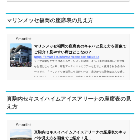
や座席からの見え方を実際の画像とともにご紹介し、見やすい席はどこなのか
についてまとめてみました。 (adsbygoogle = window.adsbygoogle || ).push({});
三重県営サンアリーナの座席表とキャパは？三重県営サンアリーナの座席表...
マリンメッセ福岡の座席表の見え方
Smartlist
マリンメッセ福岡の座席表のキャパと見え方を画像で
ご紹介！見やすい席はどこなの？
https://smart-list.info/marinemesse-fukuoka
ライブ会場などで使用されるマリンメッセ福岡。キャパは約13,000人と大規模
な会場となっており、有名アーティストのツアーなどでよく使用される会場の
一つです。「マリンメッセ福岡に今度行くけど、座席からの景色はどんな感じ
なんだろう…」という方のために、座席からの見え方を画像付きで座席表とと
もにご紹介し、見やすい席についてもまとめてみました。マリンメッセ福岡の
座席表とキャパは？マリンメッセ福岡の座席表は以下の通りとなっています。
さらに詳細な座席表は以下のリンクから見ることができます。＞＞マリンメッ
真駒内セキスイハイムアイスアリーナの座席表の見
セ福岡の...
え方
Smartlist
真駒内セキスイハイムアイスアリーナの座席表のキャ
パや見え方を画像でご紹介！見...