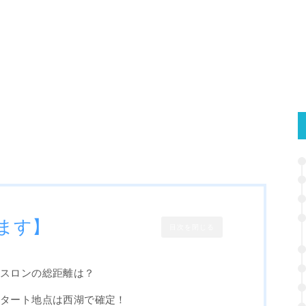
ます】
目次を閉じる
アスロンの総距離は？
スタート地点は西湖で確定！