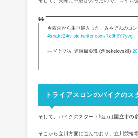
そして、実際に中継が入ったので、スイム
今西湖から生中継入った。みやぞんのコン
#snake24tv
pic.twitter.com/Re9h6Y7yvg
— ﾍﾞｹﾛﾌｽｷｰ追跡撮影班 (@bekelovskii)
2
トライアスロンのバイクのス
そして、バイクのスタート地点は国立市の
そこから立川方面に進んでおり、立川競輪