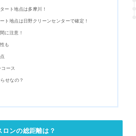
スタート地点は多摩川！
タート地点は日野クリーンセンターで確定！
時間に注意！
能性も
地点
ンコース
やらせなの？
スロンの総距離は？