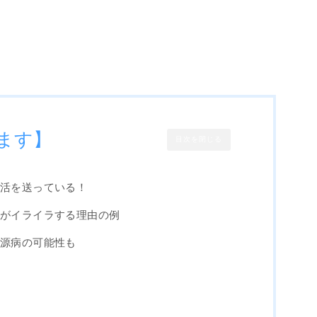
ます】
目次を閉じる
生活を送っている！
嫁がイライラする理由の例
夫源病の可能性も