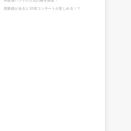
和楽器バンドの人気の曲を調査！
双眼鏡があると10倍コンサートが楽しめる！？