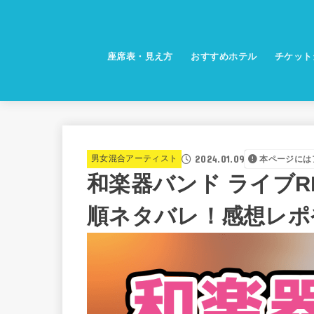
座席表・見え方
おすすめホテル
チケット
2024.01.09
男女混合アーティスト
本ページには
和楽器バンド ライブREA
順ネタバレ！感想レポ