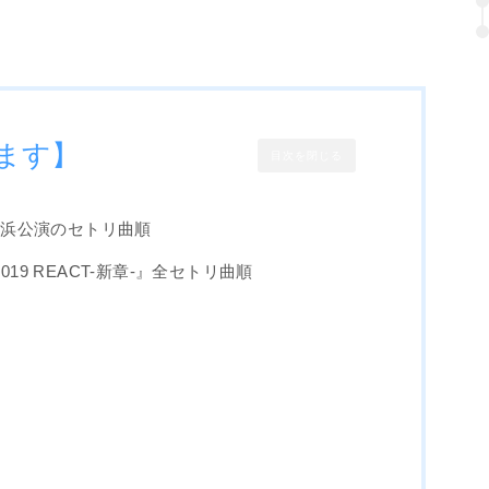
ます】
目次を閉じる
コ横浜公演のセトリ曲順
 2019 REACT-新章-』全セトリ曲順
？
！