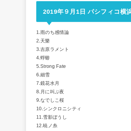
2019年９月1日 パシフィコ
1.雨のち感情論
2.天樂
3.吉原ラメント
4.蜉蝣
5.Strong Fate
6.細雪
7.鏡花水月
8.月に叫ぶ夜
9.なでしこ桜
10.シンクロニシティ
11.雪影ぼうし
12.暁ノ糸