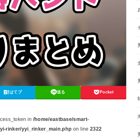
はてブ
送る
Pocket
ccess_token in
/home/eastbase/smart-
yyi-rinker/yyi_rinker_main.php
on line
2322