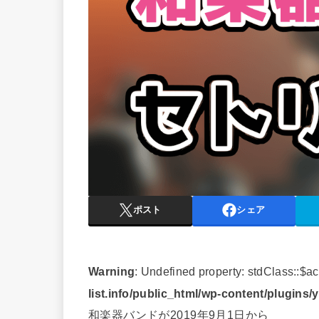
ポスト
シェア
Warning
: Undefined property: stdClass::$a
list.info/public_html/wp-content/plugins/
和楽器バンドが2019年9月1日から