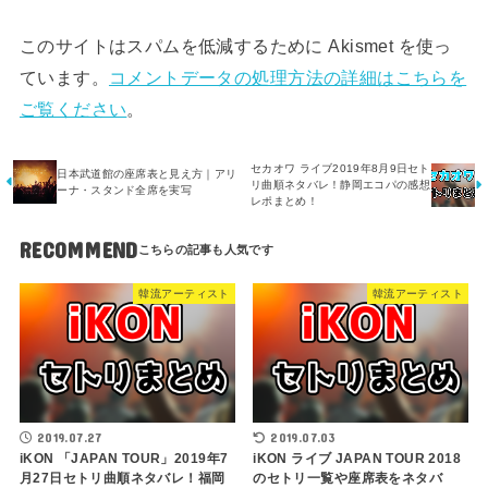
このサイトはスパムを低減するために Akismet を使っ
ています。
コメントデータの処理方法の詳細はこちらを
ご覧ください
。
セカオワ ライブ2019年8月9日セト
日本武道館の座席表と見え方｜アリ
リ曲順ネタバレ！静岡エコパの感想
ーナ・スタンド全席を実写
レポまとめ！
RECOMMEND
韓流アーティスト
韓流アーティスト
2019.07.27
2019.07.03
iKON 「JAPAN TOUR」2019年7
iKON ライブ JAPAN TOUR 2018
月27日セトリ曲順ネタバレ！福岡
のセトリ一覧や座席表をネタバ