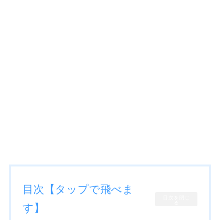
目次【タップで飛べま
目次を閉じ
る
す】