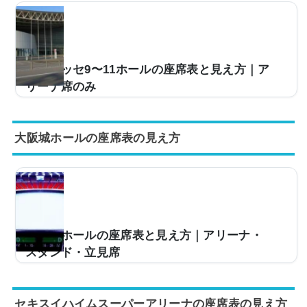
すが、「今度、真駒内セキスイハイムアイスアリーナに
行くけど、自分の座席からどのような景色が見える
の？」などと疑問を持っている方も多いです。そこで、
ここでは真駒内セキスイハイムアイスアリーナの座席表
と座席からの見え方を実際の画像でご紹介し、見やすい
幕張メッセ9〜11ホールの座席表と見え方｜ア
席はどこなのかについてまとめてみました。真駒内セ
リーナ席のみ
キ...
千葉県千葉市美浜区にある幕張メッセ 国際展示場 展示
ホール9〜11は、3つのホールをつなげて使うと約15,00
大阪城ホールの座席表の見え方
0人規模のライブが開催できる大型会場です。JR京葉線
の海浜幕張駅から徒歩約5分と駅からのアクセスもよ
く、多くのアーティストがコンサート会場として使用し
ています。ただ、もともとは展示会用のホールなので座
席表は公演ごとに大きく変わり、自分のチケットの席か
らどう見えるのかがイメージしづらい会場でもありま
す。この記事では座席表とキャパ、各席からの見え方を
大阪城ホールの座席表と見え方｜アリーナ・
画像つきで紹介します。※幕張メッセイベントホールや
スタンド・立見席
4〜6...
大阪城公園の中に建つ大阪城ホールは、1983年に開館し
た最大約16,000人収容の大型アリーナです。JR大阪環
セキスイハイムスーパーアリーナの座席表の見え方
状線「大阪城公園駅」から徒歩約5分と駅からも近く、