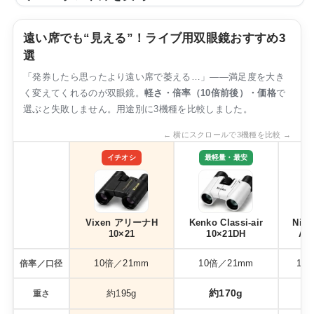
ス...
ライブやコンサートの会場として使われる「エコパアリ
ーナ（小笠山総合運動公園アリーナ）」。キャパは最大
遠い席でも“見える”！ライブ用双眼鏡おすすめ3
10,000人と、静岡県内でも屈指の規模を誇る大型アリー
選
ナです。「エコパアリーナのライブに行くけれど、自分
「発券したら思ったより遠い席で萎える…」——満足度を大き
の座席からの見え方ってどうなの？」と気になっている
く変えてくれるのが双眼鏡。
方も多いはずです。そこでこの記事では、座席表とキャ
軽さ・倍率（10倍前後）・価格
で
パを整理したうえで、アリーナ席（1階）・東西のスタ
選ぶと失敗しません。用途別に3機種を比較しました。
ンド席（2階）からの見え方を実際の写真付きで紹介
← 横にスクロールで3機種を比較 →
し、見やすい席はどこなのかまでまとめました。エコパ
アリーナの座席表とキャパは？エコパアリーナの座席
イチオシ
最軽量・最安
表...
Vixen アリーナH
Kenko Classi-air
Nik
10×21
10×21DH
A21
10倍／21mm
10倍／21mm
10
倍率／口径
約170g
約195g
重さ