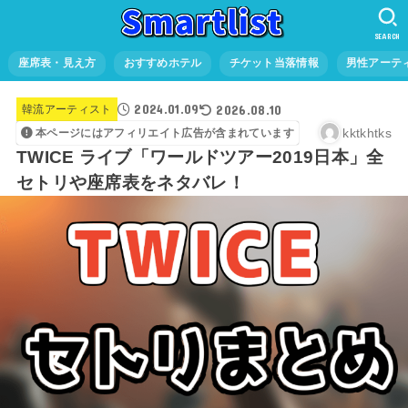
SEARCH
座席表・見え方
おすすめホテル
チケット当落情報
男性アーテ
2024.01.09
2026.08.10
韓流アーティスト
kktkhtks
本ページにはアフィリエイト広告が含まれています
TWICE ライブ「ワールドツアー2019日本」全
セトリや座席表をネタバレ！