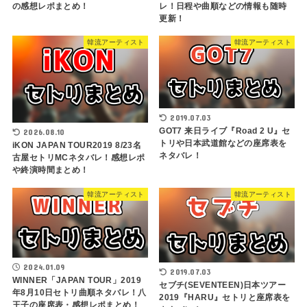
の感想レポまとめ！
レ！日程や曲順などの情報も随時
更新！
韓流アーティスト
韓流アーティスト
2019.07.03
GOT7 来日ライブ『Road 2 U』セ
2026.08.10
トリや日本武道館などの座席表を
iKON JAPAN TOUR2019 8/23名
ネタバレ！
古屋セトリMCネタバレ！感想レポ
や終演時間まとめ！
韓流アーティスト
韓流アーティスト
2024.01.09
2019.07.03
WINNER「JAPAN TOUR」2019
セブチ(SEVENTEEN)日本ツアー
年8月10日セトリ曲順ネタバレ！八
2019『HARU』セトリと座席表を
王子の座席表・感想レポまとめ！