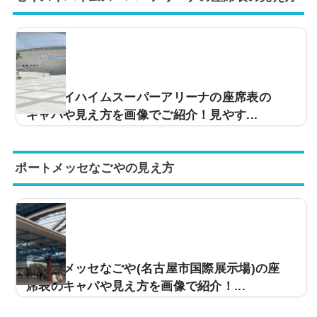
関西のライブ・コンサートの中心となっている会場で
す。座席はアリーナ席（1階）・スタンド席（2階）・立
見席（3階）に分かれていて、同じ会場でもブロックに
よって距離感がまったく違います。この記事では座席表
とキャパ、各席からの見え方を画像つきで紹介します。
ライブの予定がある人今度、大阪城ホールのライブに行
セキスイハイムスーパーアリーナの座席表の
くんだけど、座席からの眺めが気になって……。どんな
キャパや見え方を画像でご紹介！見やす...
雰囲...
宮城県でのライブでよく使用されるセキスイハイムスー
パーアリーナ（グランディ21）。キャパは約7,000人
ポートメッセなごやの見え方
と、都心部を除いては大規模な会場となっており、多く
のアリーナツアーで使用されているコンサート会場で
す。そんなセキスイハイムスーパーアリーナですが、自
分の座席からどのような見え方になっているのか、眺め
が気になりますよね？そこで、座席表からの見え方を画
像付きでご紹介し、見やすい席についてもいくつか挙げ
ていきます。セキスイハイムスーパーアリーナの座席表
ポートメッセなごや(名古屋市国際展示場)の座
とキャパは？セキスイハイムスーパーアリーナの座席表
席表のキャパや見え方を画像で紹介！...
の...
ライブ会場などで使用されるポートメッセなごや(名古