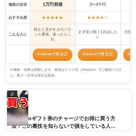
1万円前後
3〜4千円
価格の目安
★★★★★
★★★★☆
おすすめ度
軽さと見やすさのバラ
まず安く軽く1台試した
大型会
こんな人に
ンス重視。迷ったらこ
い
り
れ
Amazonで見る
Amazonで見る
Am
※価格・在庫は変動します。最新はリンク先（Amazon）でご確認くださ
い。重さ・倍率は各社公表値。
Amazonギフト券のチャージでお得に買う方
法！この裏技を知らないで損をしている人...
ネット通販の代表格とも言える『Amazon』。欲しい物