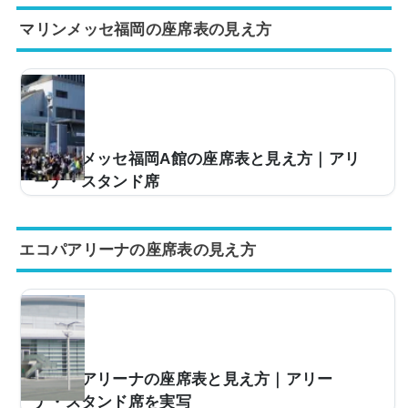
屋市国際展示場)。具体的なキャパは不明ですが大規模
マリンメッセ福岡の座席表の見え方
な造りとなっており、多くのアーティストのツアー会場
などで使用されています。ただ、「今度、ポートメッセ
なごやに行くけど、座席からの見え方はどんな感じな
の？」などと疑問を感じている方も多いです。そこで、
座席表や座席からの見え方を実際の画像とともにご紹介
し、見やすい席はどこなのかについてまとめてみまし
た。ポートメッセなごやの座席表とキャパは？ポートメ
マリンメッセ福岡A館の座席表と見え方｜アリ
ッセなごやの座席表の画像は以下の通りです。上記の座
ーナ・スタンド席
席...
マリンメッセ福岡A館は、福岡市博多区のウォーターフ
ロント地区に建つ九州最大級の多目的アリーナです。19
エコパアリーナの座席表の見え方
94年8月の開館当初は「マリンメッセ福岡」という名称
でしたが、B館の整備にともない2019年10月1日に現在
の「マリンメッセ福岡A館」へ改称されました。約9,100
平方メートルの大ホールを備え、シアター形式での最大
収容人数は約15,000人。ステージを組むライブ・コンサ
ートでは約13,000人規模で使われることが多く、有名ア
ーティストのツアーでも定番の会場です。最寄りは地下
エコパアリーナの座席表と見え方｜アリー
鉄呉服町駅で徒歩約17分、博多駅や天神からは西鉄バ
ナ・スタンド席を実写