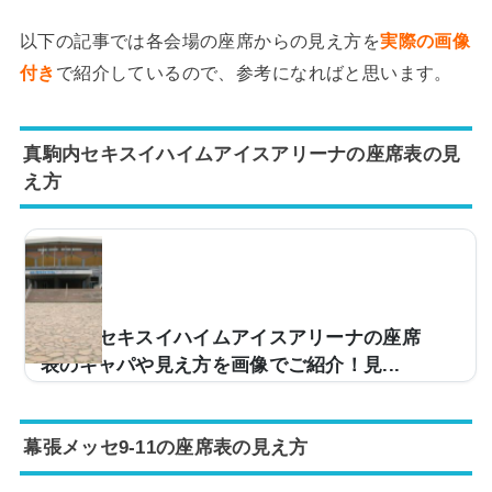
以下の記事では各会場の座席からの見え方を
実際の画像
付き
で紹介しているので、参考になればと思います。
真駒内セキスイハイムアイスアリーナの座席表の見
え方
真駒内セキスイハイムアイスアリーナの座席
表のキャパや見え方を画像でご紹介！見...
ライブ会場などで使用される真駒内セキスイハイムアイ
スアリーナ。キャパは約10,000人と大規模な造りとなっ
幕張メッセ9-11の座席表の見え方
ており、多くのアーティストのツアーなどで使用されて
います。そんな真駒内セキスイハイムアイスアリーナで