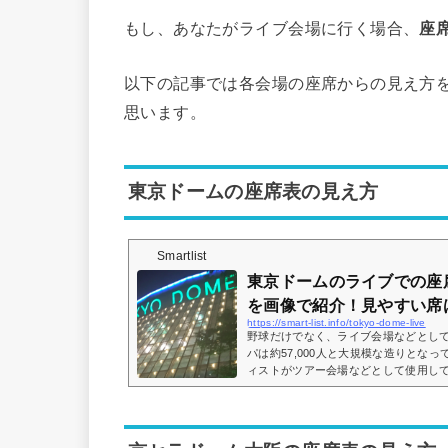
もし、あなたがライブ会場に行く場合、
座
以下の記事では各会場の座席からの見え方
思います。
東京ドームの座席表の見え方
Smartlist
東京ドームのライブでの座
を画像で紹介！見やすい席
https://smart-list.info/tokyo-dome-live
野球だけでなく、ライブ会場などとし
パは約57,000人と大規模な造りとな
ィストがツアー会場などとして使用し
ームで行われるライブに行くけど、座
などとイメージが湧かない方も多いと
座席表の画像や座席からの眺めを実際
席はどこなのかについてもまとめてみ