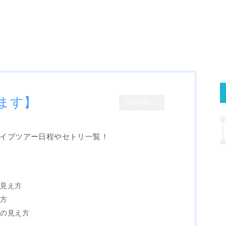
ます】
目次を閉じる
ライブツアー日程やセトリ一覧！
！
方
の見え方
え方
表の見え方