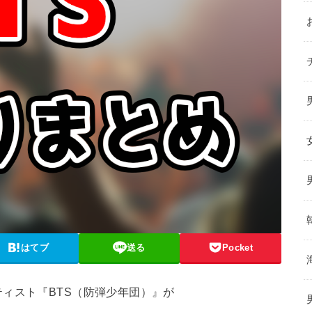
はてブ
送る
Pocket
ィスト『BTS（防弾少年団）』が