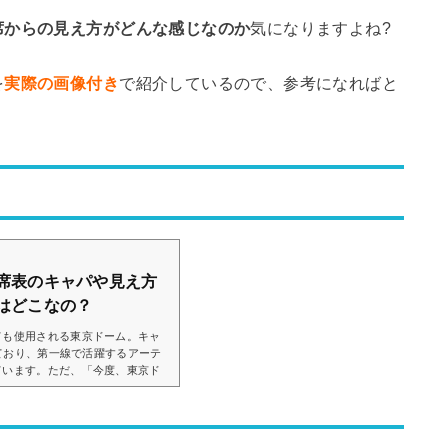
席からの見え方がどんな感じなのか
気になりますよね?
を
実際の画像付き
で紹介しているので、参考になればと
席表のキャパや見え方
はどこなの？
ても使用される東京ドーム。キャ
っており、第一線で活躍するアーテ
ています。ただ、「今度、東京ド
席からの見え方ってどうなの？」
思います。そこで、東京ドームの
の画像付きでご紹介し、見やすい
ました。東京ドームのライブでの