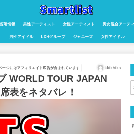
当落情報
男性アーティスト
女性アーティスト
男女混合アーテ
男性アイドル
LDHグループ
ジャニーズ
女性アイドル
kktkhtks
ページにはアフィリエイト広告が含まれています
 WORLD TOUR JAPAN
座席表をネタバレ！