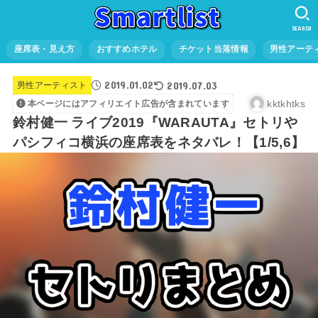
SEARCH
座席表・見え方
おすすめホテル
チケット当落情報
男性アーテ
2019.01.02
2019.07.03
男性アーティスト
kktkhtks
本ページにはアフィリエイト広告が含まれています
鈴村健一 ライブ2019『WARAUTA』セトリや
パシフィコ横浜の座席表をネタバレ！【1/5,6】