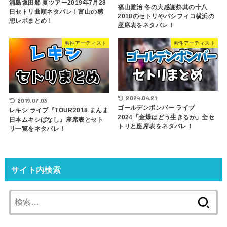
浦島坂田船 夏ツアー2019年7月28
福山雅治 冬の大感謝祭其の十八
日セトリ曲順ネタバレ！富山の感
2018のセトリやパシフィコ横浜の
想レポまとめ！
座席表をネタバレ！
男性アーティスト
男性アーティスト
2024.04.21
2019.07.03
ゴールデンボンバー ライブ
レキシ ライブ『TOUR2018 まんま
2024「金爆はどう生きるか」全セ
日本ムキシばなし』座席表とセト
トリと座席表をネタバレ！
リ一覧をネタバレ！
サイト内検索
検
索: