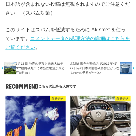
日本語が含まれない投稿は無視されますのでご注意くだ
さい。（スパム対策）
このサイトはスパムを低減するために Akismet を使っ
ています。
コメントデータの処理方法の詳細はこちらを
ご覧ください
。
5月13日 地震の予言と未来人はデ
北朝鮮 戦争が秒読みで2017年4月
マ?福岡や九州に本当に地震が来る
27日か?日本の被害や影響はどうな
可能性は?
るのかの予想がヤバい
RECOMMEND
自分磨き
自分磨き