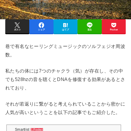
ポスト
シェア
はてブ
送る
Pocket
巷で有名なヒーリングミュージックのソルフェジオ周波
数。
私たちの体には7つのチャクラ（気）が存在し、その中
でも528hzの音を聴くとDNAを修復する効果があるとさ
れており、
それが若返りに繋がると考えられていることから密かに
人気が高いということを以下の記事でもご紹介した。
Smartlist
1 Pocket