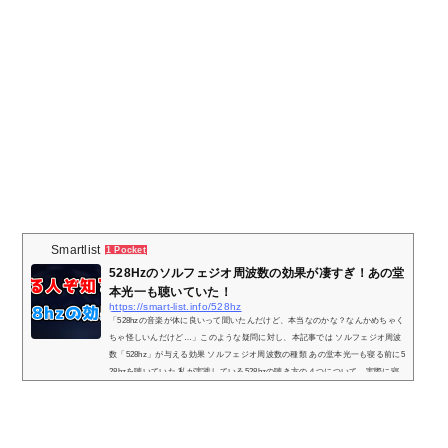
Smartlist
1 Pocket
528Hzのソルフェジオ周波数の効果が凄すぎ！あの堂
本光一も聴いていた！
https://smart-list.info/528hz
「528hzの音楽が体に良いって聞いたんだけど、本当なのかな？なんかめちゃく
ちゃ怪しいんだけど…」このような疑問に対し、本記事では ソルフェジオ周波
数「528hz」が与える効果 ソルフェジオ周波数の種類 あの堂本光一も寝る前に5
28hzを聴いていた 私が実践している528hzの聴き方の４つについて、実際に寝
る前に528hzを聴いている私が解説していきます。(adsbygoogle = window.adsb
ygoogle || ).push({});ソルフェジオ周波数「528hz」が与える効果528hzの効果は
「DNAを修復する」というもの。具体的に説明すると、DNAは外部からの...