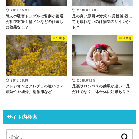
2018.05.28
2018.05.28
隣人の騒音トラブルは警察か管理
足の臭い原因や対策！(男性編)洗っ
会社で対策！壁ドンなどの仕返し
ても取れないのは病気のサインか
は効果なし？
も？
自分磨き
自分磨き
2016.08.19
2018.01.05
アレジオンとアレグラの違いは？
足裏サロンパスの効果が凄い！足
即効性や成分、副作用など
だけでなく、体全体に効果あり？
サイト内検索
検