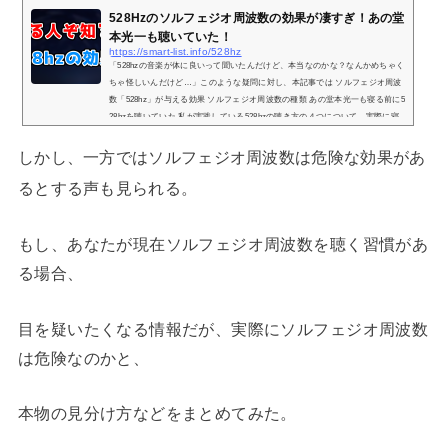
528Hzのソルフェジオ周波数の効果が凄すぎ！あの堂
本光一も聴いていた！
https://smart-list.info/528hz
「528hzの音楽が体に良いって聞いたんだけど、本当なのかな？なんかめちゃく
ちゃ怪しいんだけど…」このような疑問に対し、本記事では ソルフェジオ周波
数「528hz」が与える効果 ソルフェジオ周波数の種類 あの堂本光一も寝る前に5
28hzを聴いていた 私が実践している528hzの聴き方の４つについて、実際に寝
る前に528hzを聴いている私が解説していきます。(adsbygoogle = window.adsb
ygoogle || ).push({});ソルフェジオ周波数「528hz」が与える効果528hzの効果は
しかし、一方ではソルフェジオ周波数は危険な効果があ
「DNAを修復する」というもの。具体的に説明すると、DNAは外部からの...
るとする声も見られる。
もし、あなたが現在ソルフェジオ周波数を聴く習慣があ
る場合、
目を疑いたくなる情報だが、実際にソルフェジオ周波数
は危険なのかと、
本物の見分け方などをまとめてみた。