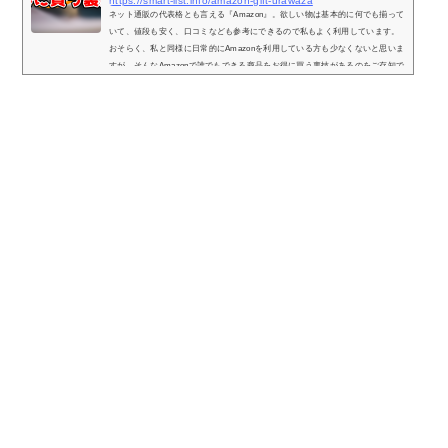
https://smart-list.info/amazon-gift-urawaza
ネット通販の代表格とも言える『Amazon』。欲しい物は基本的に何でも揃って
いて、値段も安く、口コミなども参考にできるので私もよく利用しています。
おそらく、私と同様に日常的にAmazonを利用している方も少なくないと思いま
すが、そんなAmazonで誰でもできる商品をお得に買う裏技があるのをご存知で
しょうか？その方法はタイトルにもある通り、『Amazonギフト券』を利用する
といった方法です。「Amazonをよく利用する…」「Amazonで大量に商品を購
入する予定がある…」という方は通常の買い方ではなく、これからご紹介する
方法で少し...