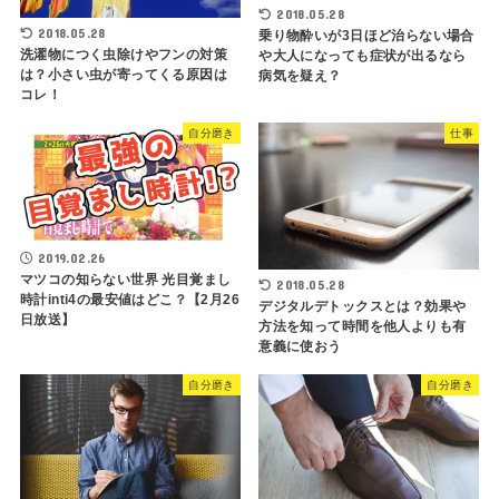
2018.05.28
2018.05.28
乗り物酔いが3日ほど治らない場合
洗濯物につく虫除けやフンの対策
や大人になっても症状が出るなら
は？小さい虫が寄ってくる原因は
病気を疑え？
コレ！
自分磨き
仕事
2019.02.26
マツコの知らない世界 光目覚まし
2018.05.28
時計inti4の最安値はどこ？【2月26
デジタルデトックスとは？効果や
日放送】
方法を知って時間を他人よりも有
意義に使おう
自分磨き
自分磨き