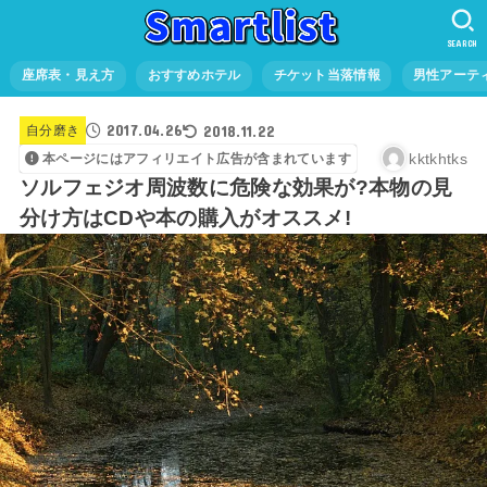
SEARCH
座席表・見え方
おすすめホテル
チケット当落情報
男性アーテ
2017.04.26
2018.11.22
自分磨き
kktkhtks
本ページにはアフィリエイト広告が含まれています
ソルフェジオ周波数に危険な効果が?本物の見
分け方はCDや本の購入がオススメ!