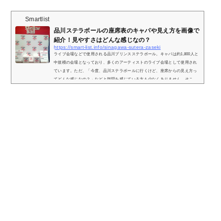
Smartlist
品川ステラボールの座席表のキャパや見え方を画像で
紹介！見やすさはどんな感じなの？
https://smart-list.info/sinagawa-sutera-zaseki
ライブ会場などで使用される品川プリンスステラボール。キャパは約1,800人と
中規模の会場となっており、多くのアーティストのライブ会場として使用され
ています。ただ、「今度、品川ステラボールに行くけど、座席からの見え方っ
てどんな感じなの？」などと疑問を感じている方も少なくありません。そこ
で、品川ステラボールの座席表と座席からの眺めを画像付きでご紹介し、全体
的な見やすさはどうなのかをまとめてみました。品川ステラボールの座席表と
キャパは？品川ステラボールのスタンディング時の座席表の画像は以下の通り
です。座...