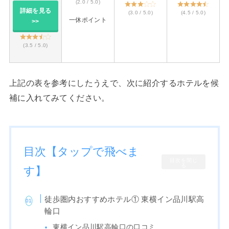
(2.0 / 5.0)
詳細を見る
(3.0 / 5.0)
(4.5 / 5.0)
一休ポイント
>>
(3.5 / 5.0)
上記の表を参考にしたうえで、次に紹介するホテルを候
補に入れてみてください。
目次【タップで飛べま
目次を閉じ
る
す】
徒歩圏内おすすめホテル① 東横イン品川駅高
輪口
東横イン品川駅高輪口の口コミ