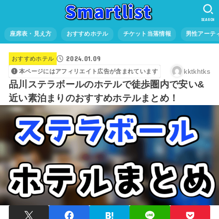
SEARCH
座席表・見え方
おすすめホテル
チケット当落情報
男性アーテ
2024.01.09
おすすめホテル
kktkhtks
本ページにはアフィリエイト広告が含まれています
品川ステラボールのホテルで徒歩圏内で安い&
近い素泊まりのおすすめホテルまとめ！