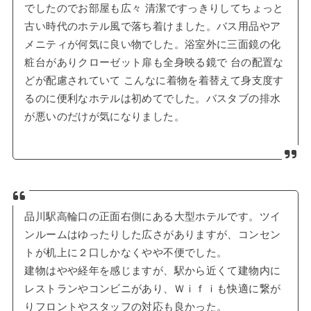
でしたのでお部屋も広々 清潔ですっきりしてちょっと
古い時代のホテル風で落ち着けました。バス用品やア
メニティが何気に良い物でした。浴室外に三面鏡の化
粧台がありクローゼット扉も全身映る鏡で 台の配置な
どが配慮されていて こんなに着物を着替えて身支度す
るのに便利なホテルは初めてでした。バスタブの排水
が悪いのだけが気になりました。
品川駅高輪口の正面右側にある大型ホテルです。ツイ
ンルームはゆったりした広さがありますが、コンセン
トが机上に２口しかなくやや不便でした。
建物はやや経年を感じますが、駅から近くて建物内に
レストランやコンビニがあり、Ｗｉｆｉも快適に繋が
りフロントやスタッフの対応も良かった。