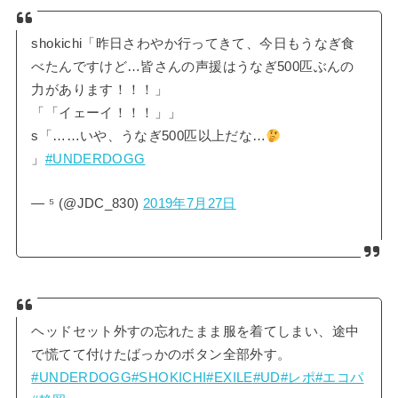
shokichi「昨日さわやか行ってきて、今日もうなぎ食
べたんですけど…皆さんの声援はうなぎ500匹ぶんの
力があります！！！」
「「イェーイ！！！」」
s「……いや、うなぎ500匹以上だな…
」
#UNDERDOGG
— ⁵ (@JDC_830)
2019年7月27日
ヘッドセット外すの忘れたまま服を着てしまい、途中
で慌てて付けたばっかのボタン全部外す。
#UNDERDOGG
#SHOKICHI
#EXILE
#UD
#レポ
#エコパ