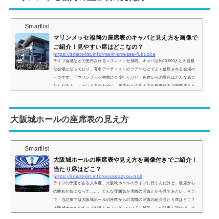
Smartlist
マリンメッセ福岡の座席表のキャパと見え方を画像で
ご紹介！見やすい席はどこなの？
https://smart-list.info/marinemesse-fukuoka
ライブ会場などで使用されるマリンメッセ福岡。キャパは約13,000人と大規模
な会場となっており、有名アーティストのツアーなどでよく使用される会場の
一つです。「マリンメッセ福岡に今度行くけど、座席からの景色はどんな感じ
なんだろう…」という方のために、座席からの見え方を画像付きで座席表とと
もにご紹介し、見やすい席についてもまとめてみました。マリンメッセ福岡の
座席表とキャパは？マリンメッセ福岡の座席表は以下の通りとなっています。
さらに詳細な座席表は以下のリンクから見ることができます。＞＞マリンメッ
大阪城ホールの座席表の見え方
セ福岡の...
Smartlist
大阪城ホールの座席表や見え方を画像付きでご紹介！
当たり席はどこ？
https://smart-list.info/oosakazyou-hall
ライブの予定がある人今度、大阪城ホールのライブに行くんだけど、座席から
の眺めが気になって……。どんな雰囲気か実際の写真とかを見てみたい。そこ
で、当記事では大阪城ホールの座席からの実際の写真の紹介当たり席はどこ？
大阪城ホールのキャパやアクセスなどについて、解説。この記事を読めば、大
阪城ホールの座席からの眺めがどのような感じなのかがわかりますよ。 (adsby