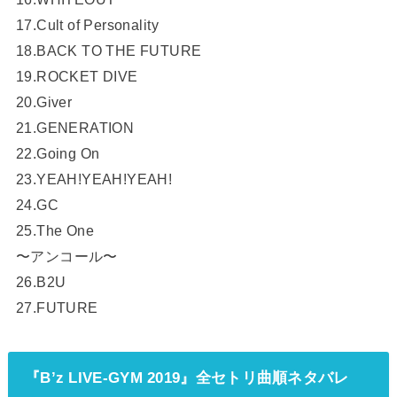
17.Cult of Personality
18.BACK TO THE FUTURE
19.ROCKET DIVE
20.Giver
21.GENERATION
22.Going On
23.YEAH!YEAH!YEAH!
24.GC
25.The One
〜アンコール〜
26.B2U
27.FUTURE
『B’z LIVE-GYM 2019』全セトリ曲順ネタバレ