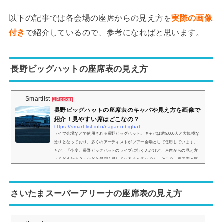
以下の記事では各会場の座席からの見え方を
実際の画像
付き
で紹介しているので、参考になればと思います。
長野ビッグハットの座席表の見え方
Smartlist
1 Pocket
長野ビッグハットの座席表のキャパや見え方を画像で
紹介！見やすい席はどこなの？
https://smart-list.info/nagano-bighat
ライブ会場などで使用される長野ビッグハット。キャパは約8,000人と大規模な
造りとなっており、多くのアーティストがツアー会場として使用しています。
ただ、「今度、長野ビッグハットのライブに行くんだけど、座席からの見え方
ってどうなの？」などと疑問を感じている方も多いです。そこで、座席表と座
席からの眺めを実際の画像付きでご紹介し、見やすい席はどこなのかについて
もまとめてみました。長野ビッグハットの座席表とキャパは？長野ビッグハッ
トの座席表の画像は以下の通りです。一つ注意点として、ライブによってはス
さいたまスーパーアリーナの座席表の見え方
テージ...