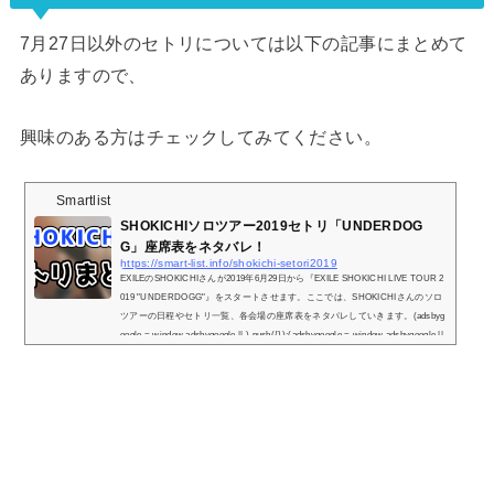
7月27日以外のセトリについては以下の記事にまとめて
ありますので、
興味のある方はチェックしてみてください。
Smartlist
SHOKICHIソロツアー2019セトリ「UNDERDOG
G」座席表をネタバレ！
https://smart-list.info/shokichi-setori2019
EXILEのSHOKICHIさんが2019年6月29日から『EXILE SHOKICHI LIVE TOUR 2
019 "UNDERDOGG"』をスタートさせます。ここでは、SHOKICHIさんのソロ
ツアーの日程やセトリ一覧、各会場の座席表をネタバレしていきます。(adsbyg
oogle = window.adsbygoogle || ).push({});(adsbygoogle = window.adsbygoogle ||
).push({});SHOKICHIソロツアー2019の日程とセトリ一覧！※『＋』マークをタ
ップでセトリ一覧が表示されます！1.1114 Memories2.マボロシ3.Don’t stop the
music4.Futen Boyz5.Ooo!6.HWG7.Underdog8.サイケデリックロマンス9...