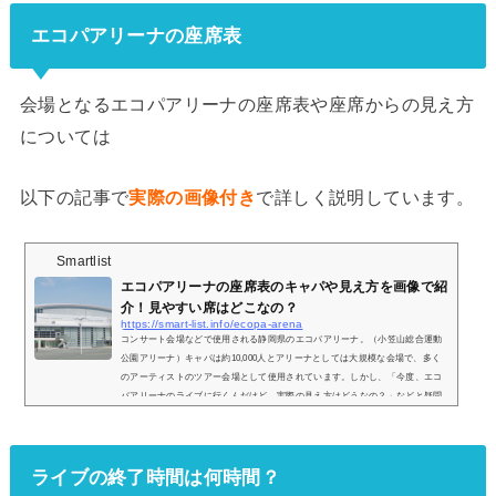
エコパアリーナの座席表
会場となるエコパアリーナの座席表や座席からの見え方
については
以下の記事で
実際の画像付き
で詳しく説明しています。
Smartlist
エコパアリーナの座席表のキャパや見え方を画像で紹
介！見やすい席はどこなの？
https://smart-list.info/ecopa-arena
コンサート会場などで使用される静岡県のエコパアリーナ。（小笠山総合運動
公園アリーナ）キャパは約10,000人とアリーナとしては大規模な会場で、多く
のアーティストのツアー会場として使用されています。しかし、「今度、エコ
パアリーナのライブに行くんだけど、実際の見え方はどうなの？」などと疑問
を持っている方も多いと思います。そこで、自分の座席からどのような景色が
見えるのか、実際の画像付きで座席表とともにご紹介し、見やすい席はどこな
のかについてもまとめてみました。エコパアリーナの座席表とキャパは？エコ
ライブの終了時間は何時間？
パアリ...