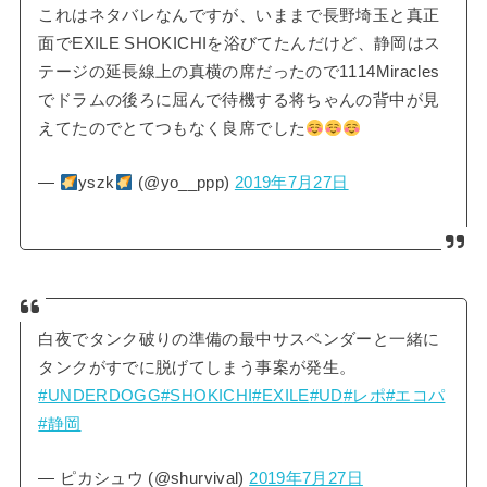
これはネタバレなんですが、いままで長野埼玉と真正
面でEXILE SHOKICHIを浴びてたんだけど、静岡はス
テージの延長線上の真横の席だったので1114Miracles
でドラムの後ろに屈んで待機する将ちゃんの背中が見
えてたのでとてつもなく良席でした
—
yszk
(@yo__ppp)
2019年7月27日
白夜でタンク破りの準備の最中サスペンダーと一緒に
タンクがすでに脱げてしまう事案が発生。
#UNDERDOGG
#SHOKICHI
#EXILE
#UD
#レポ
#エコパ
#静岡
— ピカシュウ (@shurvival)
2019年7月27日