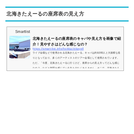
google = window.adsbygoogle || ).push({});大阪城ホールの座席表の画像とキャ
パは？まず、大阪城ホールはステージパターンAステージパターンBステージ
北海きたえーるの座席表の見え方
パ...
Smartlist
北海きたえーるの座席表のキャパや見え方を画像で紹
介！見やすさはどんな感じなの？
https://smart-list.info/hokkai-kitayell
ライブ会場などで使用される北海きたえーる。キャパは約8,000人と大規模な造
りとなっており、多くのアーティストのツアー会場として使用されています。
ただ、「今度、北海きたえーるに行くけど、座席からの見え方ってどんな感じ
なの？」などと疑問を感じている方も少なくありません。そこで、北海きたえ
ーるの座席表や座席からの眺めを実際の画像付きでご紹介し、見やすさはどう
なのかについてまとめてみました。北海きたえーるの座席表とキャパは？北海
きたえーるの座席表の画像は以下の通りです。引用：北海きたえーる公式HPま
た、北...