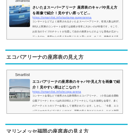
Smartlist
さいたまスーパーアリーナ 座席表のキャパや見え方
を画像で紹介！見やすい席ってど...
https://smart-list.info/saitama-superarena
コンサートなどでよく使用されるさいたまスーパーアリーナ。収容人数は約37,
000人と関東のコンサート会場では規模が非常に大きいのが特徴です。そこで、
お目当のライブのチケットが当選して自分の座席からどのような景色が広がっ
ているのか、座席からの見え方が気になると思います。そこで、画像付きで見
え方をご紹介し、見やすい席についてもまとめていきます。さいたまスーパー
アリーナの座席表さいたまスーパーアリーナの座席表は主に アリーナレベル
（1階席） 200レベル（1階席） 300レベル（2階席） 400レベル（2階席） 500...
エコパアリーナの座席表の見え方
Smartlist
エコパアリーナの座席表のキャパや見え方を画像で紹
介！見やすい席はどこなの？
https://smart-list.info/ecopa-arena
コンサート会場などで使用される静岡県のエコパアリーナ。（小笠山総合運動
公園アリーナ）キャパは約10,000人とアリーナとしては大規模な会場で、多く
のアーティストのツアー会場として使用されています。しかし、「今度、エコ
パアリーナのライブに行くんだけど、実際の見え方はどうなの？」などと疑問
を持っている方も多いと思います。そこで、自分の座席からどのような景色が
見えるのか、実際の画像付きで座席表とともにご紹介し、見やすい席はどこな
のかについてもまとめてみました。エコパアリーナの座席表とキャパは？エコ
マリンメッセ福岡の座席表の見え方
パアリ...