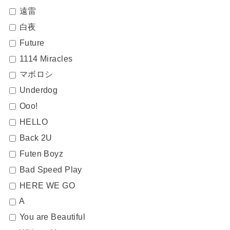
遠雷
白夜
Future
1114 Miracles
マボロシ
Underdog
Ooo!
HELLO
Back 2U
Futen Boyz
Bad Speed Play
HERE WE GO
A
You are Beautiful