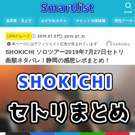
SEARCH
座席表・見え方
おすすめホテル
チケット当落情報
男性アーテ
2019.07.27
2019.07.31
LDHグループ
kktkhtks
本ページにはアフィリエイト広告が含まれています
SHOKICHI ソロツアー2019年7月27日セトリ
曲順ネタバレ！静岡の感想レポまとめ！