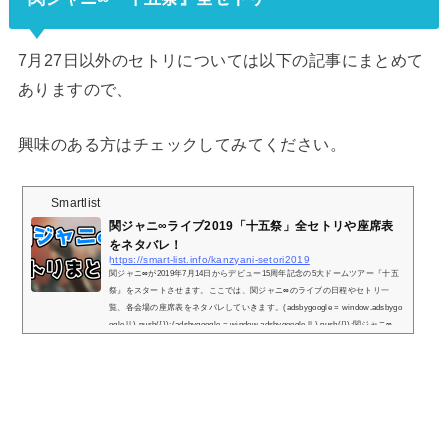
7月27日以外のセトリについては以下の記事にまとめて
ありますので、
興味のある方はチェックしてみてください。
Smartlist
関ジャニ∞ライブ2019「十五祭」全セトリや座席表
をネタバレ！
https://smart-list.info/kanzyani-setori2019
関ジャニ∞が2019年7月14日からデビュー15周年記念の5大ドームツアー『十五
祭』をスタートさせます。ここでは、関ジャニ∞のライブの日程やセトリ一
覧、各会場の座席表をネタバレしていきます。(adsbygoogle = window.adsbygo
ogle || ).push({});(adsbygoogle = window.adsbygoogle || ).push({});関ジャニ∞
『十五祭』の日程とセトリ一覧！※『＋』マークをタップでセトリ一覧が表示
されます！1.∞'o'clock2.ズッコケ男道3.がむしゃら行進曲4.T.W.L5.月曜から御
目かし6.EIGHTPOP7.ブリュレ8.1秒キス9.RAGE10.キャンジャニ11.アイ...