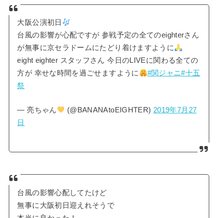
大阪公演初日
台風の影響が心配ですが 参戦予定の全てのeighterさん
が無事に京セラドームにたどり着けますように
eight eighter スタッフさん 今日のLIVEに関わる全ての
方が 幸せな時間を過ごせますように
#関ジャニ
#十五
祭
— 亮ちゃん
(@BANANAtoEIGHTER)
2019年7月27
日
台風の影響心配してたけど
無事に大阪初日迎えれそうで
本当に良かった！