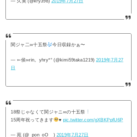
— 久美 (@kry398)
2019年7月27日
関ジャ二∞十五祭
今日収録かぁ〜
— ➳侯∞rin。yhry*° (@kimi59taka1219)
2019年7月27
日
18祭じゃなくて関ジャニ∞の十五祭
15周年祝ってきます
♥️
pic.twitter.com/gXBKPpfU6P
— 苑 (@_pon_oO__)
2019年7月27日