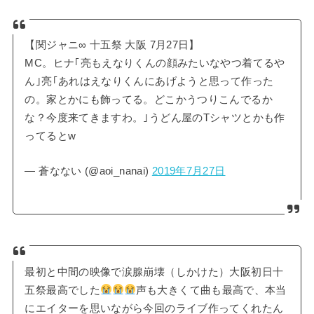
【関ジャニ∞ 十五祭 大阪 7月27日】
MC。ヒナ｢亮もえなりくんの顔みたいなやつ着てるや
ん｣亮｢あれはえなりくんにあげようと思って作った
の。家とかにも飾ってる。どこかうつりこんでるか
な？今度来てきますわ。｣うどん屋のTシャツとかも作
ってるとw
— 蒼なない (@aoi_nanai)
2019年7月27日
最初と中間の映像で涙腺崩壊（しかけた）大阪初日十
五祭最高でした
声も大きくて曲も最高で、本当
にエイターを思いながら今回のライブ作ってくれたん