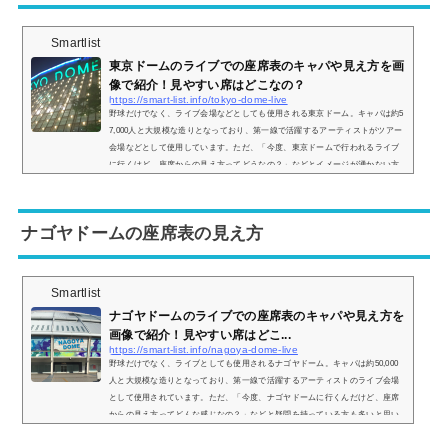
Smartlist
東京ドームのライブでの座席表のキャパや見え方を画
像で紹介！見やすい席はどこなの？
https://smart-list.info/tokyo-dome-live
野球だけでなく、ライブ会場などとしても使用される東京ドーム。キャパは約5
7,000人と大規模な造りとなっており、第一線で活躍するアーティストがツアー
会場などとして使用しています。ただ、「今度、東京ドームで行われるライブ
に行くけど、座席からの見え方ってどうなの？」などとイメージが湧かない方
も多いと思います。そこで、東京ドームの座席表の画像や座席からの眺めを実
際の画像付きでご紹介し、見やすい席はどこなのかについてもまとめてみまし
た。東京ドームのライブでの座席表とキャパは？東京ドームのライブ時の座席
ナゴヤドームの座席表の見え方
表の...
Smartlist
ナゴヤドームのライブでの座席表のキャパや見え方を
画像で紹介！見やすい席はどこ...
https://smart-list.info/nagoya-dome-live
野球だけでなく、ライブとしても使用されるナゴヤドーム。キャパは約50,000
人と大規模な造りとなっており、第一線で活躍するアーティストのライブ会場
として使用されています。ただ、「今度、ナゴヤドームに行くんだけど、座席
からの見え方ってどんな感じなの？」などと疑問を持っている方も多いと思い
ます。そこで、ナゴヤドームの座席表の画像や座席からの景色の画像をご紹介