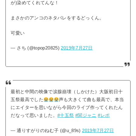
が)染めてくれてんな！
まさかのアンコのネタバレをするどっくん。
可愛い
— さち (@topop20825)
2019年7月27日
最初と中間の映像で涙腺崩壊（しかけた）大阪初日十
五祭最高でした
声も大きくて曲も最高で、本当
にエイターを思いながら今回のライブ作ってくれたん
だなって思いました。
#十五祭
#関ジャニ
#レポ
— 通りすがりのねむ子 (@u_89s)
2019年7月27日