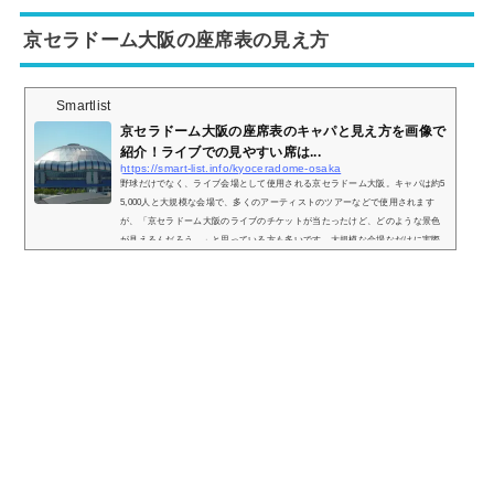
し、見やすい席はどこなのかについてもまとめてみました。ナゴヤドームのラ
イブの時の座席表とキャパは？ナゴヤドームのライブ時の座席表の画像は以下
京セラドーム大阪の座席表の見え方
の通り...
Smartlist
京セラドーム大阪の座席表のキャパと見え方を画像で
紹介！ライブでの見やすい席は...
https://smart-list.info/kyoceradome-osaka
野球だけでなく、ライブ会場として使用される京セラドーム大阪。キャパは約5
5,000人と大規模な会場で、多くのアーティストのツアーなどで使用されます
が、「京セラドーム大阪のライブのチケットが当たったけど、どのような景色
が見えるんだろう…」と思っている方も多いです。大規模な会場なだけに実際
はどのような見え方をするのか、画像とともに座席表と併せてご紹介していき
ます！京セラドーム大阪の座席表とキャパは？京セラドーム大阪の座席表は以
下の通りとなります。引用：京セラドーム大阪公式HPちなみに京セラドーム大
阪の公式...