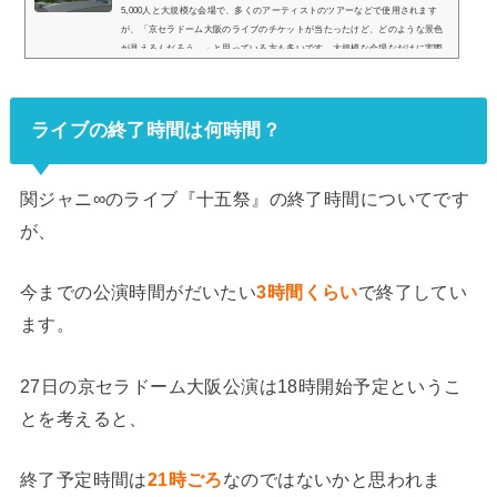
5,000人と大規模な会場で、多くのアーティストのツアーなどで使用されます
が、「京セラドーム大阪のライブのチケットが当たったけど、どのような景色
が見えるんだろう…」と思っている方も多いです。大規模な会場なだけに実際
はどのような見え方をするのか、画像とともに座席表と併せてご紹介していき
ます！京セラドーム大阪の座席表とキャパは？京セラドーム大阪の座席表は以
下の通りとなります。引用：京セラドーム大阪公式HPちなみに京セラドーム大
ライブの終了時間は何時間？
阪の公式...
関ジャニ∞のライブ『十五祭』の終了時間についてです
が、
今までの公演時間がだいたい
3時間くらい
で終了してい
ます。
27日の京セラドーム大阪公演は18時開始予定というこ
とを考えると、
終了予定時間は
21時ごろ
なのではないかと思われま