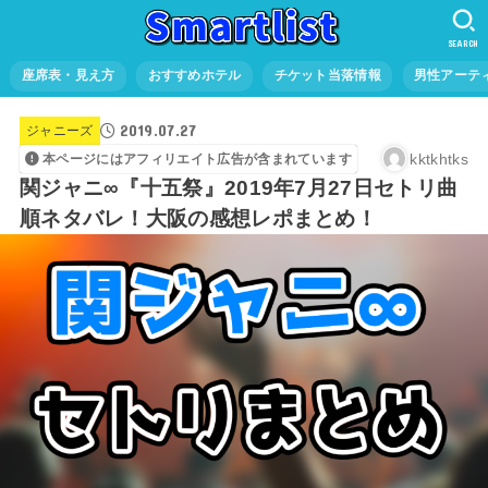
SEARCH
座席表・見え方
おすすめホテル
チケット当落情報
男性アーテ
2019.07.27
ジャニーズ
kktkhtks
本ページにはアフィリエイト広告が含まれています
関ジャニ∞『十五祭』2019年7月27日セトリ曲
順ネタバレ！大阪の感想レポまとめ！