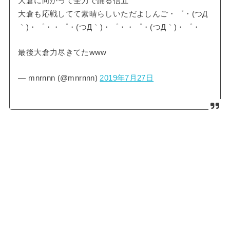
大倉に向かって全力で踊る信五
大倉も応戦してて素晴らしいただよしんご・゜・(つД
｀)・゜・・゜・(つД｀)・゜・・゜・(つД｀)・゜・
最後大倉力尽きてたwww
— mnrnnn (@mnrnnn)
2019年7月27日