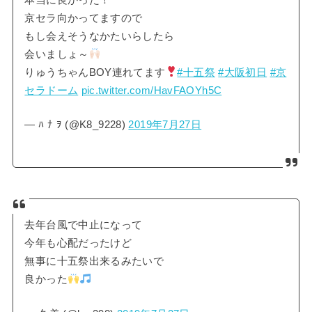
京セラ向かってますので
もし会えそうなかたいらしたら
会いましょ～
りゅうちゃんBOY連れてます
#十五祭
#大阪初日
#京
セラドーム
pic.twitter.com/HavFAOYh5C
— ﾊ ﾅ ｦ (@K8_9228)
2019年7月27日
去年台風で中止になって
今年も心配だったけど
無事に十五祭出来るみたいで
良かった