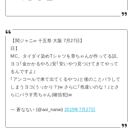
【関ジャニ∞ 十五祭 大阪 7月27日】
日】
MC。タイダイ染めTシャツを章ちゃんが作ってる話。
ヨコ｢金かかるやろ｣安｢安いやつ見つけてきてやって
るんですよ｣
｢アンコールで来て出てくるやつ｣と後のことバラして
しまうヨコ(うっかり？)w さらに｢色違いのな！｣とさ
らにバラす亮ちゃん(確信犯)w
— 蒼なない (@aoi_nanai)
2019年7月27日