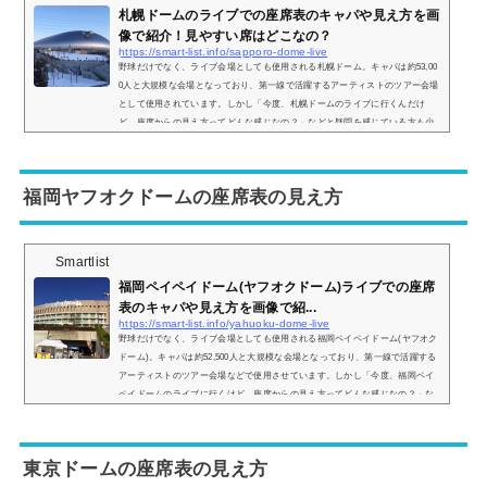
札幌ドームのライブでの座席表のキャパや見え方を画
像で紹介！見やすい席はどこなの？
https://smart-list.info/sapporo-dome-live
野球だけでなく、ライブ会場としても使用される札幌ドーム。キャパは約53,00
0人と大規模な会場となっており、第一線で活躍するアーティストのツアー会場
として使用されています。しかし「今度、札幌ドームのライブに行くんだけ
ど、座席からの見え方ってどんな感じなの？」などと疑問を感じている方も少
なくありません。そこで、札幌ドームの座席表や座席からの眺めを実際の画像
付きでご紹介し、見やすい席はどこなのかについてもまとめてみました。札幌
ドームのライブ時の座席表とキャパは？札幌ドームのライブ時の座席表の画像
福岡ヤフオクドームの座席表の見え方
は以下...
Smartlist
福岡ペイペイドーム(ヤフオクドーム)ライブでの座席
表のキャパや見え方を画像で紹...
https://smart-list.info/yahuoku-dome-live
野球だけでなく、ライブ会場としても使用される福岡ペイペイドーム(ヤフオク
ドーム)。キャパは約52,500人と大規模な会場となっており、第一線で活躍する
アーティストのツアー会場などで使用させています。しかし「今度、福岡ペイ
ペイドームのライブに行くけど、座席からの見え方ってどんな感じなの？」な
どと疑問を持っている方も多いです。そこで、福岡ペイペイドームの座席表や
座席からの眺めを実際の画像付きでご紹介し、見やすい席はどこなのかについ
てもまとめてみました。福岡ペイペイドームのライブでの座席表とキャパは？
東京ドームの座席表の見え方
福岡...