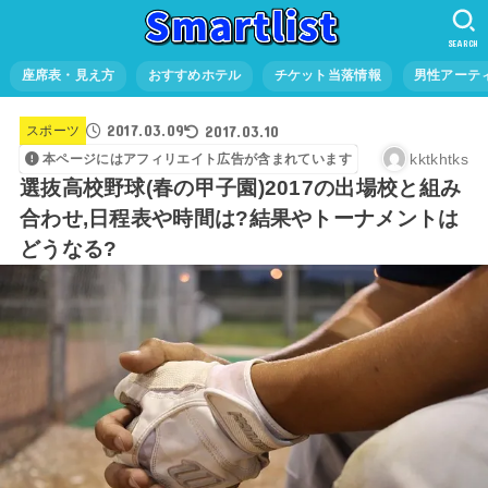
SEARCH
座席表・見え方
おすすめホテル
チケット当落情報
男性アーテ
2017.03.09
2017.03.10
スポーツ
kktkhtks
本ページにはアフィリエイト広告が含まれています
選抜高校野球(春の甲子園)2017の出場校と組み
合わせ,日程表や時間は?結果やトーナメントは
どうなる?