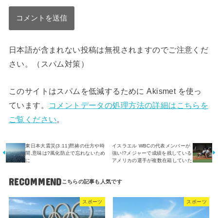
日本語が含まれない投稿は無視されますのでご注意くだ
さい。（スパム対策）
このサイトはスパムを低減するために Akismet を使っ
ています。
コメントデータの処理方法の詳細はこちらを
ご覧ください
。
東日本大震災(3.11)黙祷の仕方や時
イスラエル WBCの代表メンバーが
間,意味は?風化防止で忘れないため
強い!?メジャーで成績を残している
に
アメリカの選手が複数在籍していた
RECOMMEND
スポーツ
スポーツ