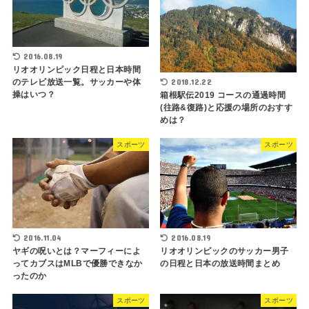
2016.08.19
リオオリンピック日程と日本時間
のテレビ放送一覧。サッカーや体
2018.12.22
操はいつ？
箱根駅伝2019 コースの通過時間
(往路&復路)と応援の場所のおすす
めは？
スポーツ
スポーツ
2016.08.19
2016.11.04
リオオリンピックのサッカー男子
ヤギの呪いとは？マーフィーによ
の日程と日本の放送時間まとめ
ってカブスはMLBで優勝できなか
ったのか
スポーツ
スポーツ