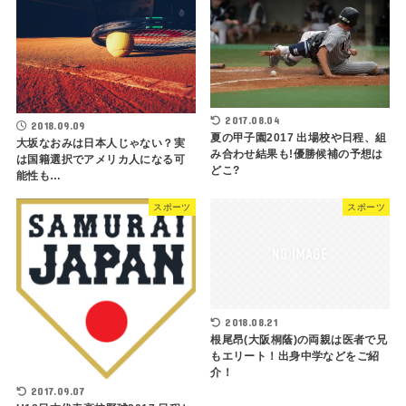
2017.08.04
2018.09.09
夏の甲子園2017 出場校や日程、組
大坂なおみは日本人じゃない？実
み合わせ結果も!優勝候補の予想は
は国籍選択でアメリカ人になる可
どこ?
能性も…
スポーツ
スポーツ
2018.08.21
根尾昂(大阪桐蔭)の両親は医者で兄
もエリート！出身中学などをご紹
介！
2017.09.07