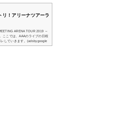
セトリ！アリーナツアーラ
ETING ARENA TOUR 2019 ～
ます。ここでは、AAAのライブの日程
いきます。(adsbygoogle
adsbygoogle = window.adsbygoogle
19の日程とセトリ一覧！※『＋』マークをタ
ay Back3.Lil’ Infinity4.
.MUSIC!!!8.DEJAVU〜アンコー
ケーン・リリ，ボ...