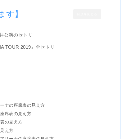
ます】
目次を閉じる
福井公演のセトリ
ENA TOUR 2019』全セトリ
？
！
リーナの座席表の見え方
の座席表の見え方
席表の見え方
の見え方
スアリーナの座席表の見え方