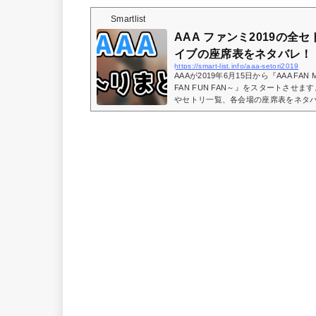
Smartlist
AAA ファンミ2019の全
イブの座席表をネタバレ！
https://smart-list.info/aaa-setori2019
AAAが2019年6月15日から『AAA FAN ME
FAN FUN FAN～』をスタートさせ
やセトリ一覧、各会場の座席表をネタバレして
= window.adsbygoogle || ).push({});(
|| ).push({});AAAファンミ20
ップでセトリ一覧が表示されます！1.LIFE2.No W
笑顔のループ5.SUNSHINE6.Getチュー!7
ル〜9.PARTY IT UP10.NEW11.ハリ