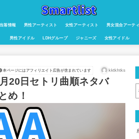
当落情報
男性アーティスト
女性アーティスト
男女混合アーテ
男性アイドル
LDHグループ
ジャニーズ
女性アイドル
kktkhtks
本ページにはアフィリエイト広告が含まれています
年7月20日セトリ曲順ネタバ
とめ！