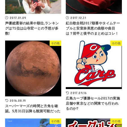
2017.01.09
2017.12.31
声優総選挙の結果や順位,ランキン
紅白歌合戦2017順番やタイムテー
グは?1位は山寺宏一との予想が多
ブルと安室奈美恵の曲順や曲目
数!
は？前半と後半のまとめはコレ！
その他
その他
2017.09.16
広島カープ優勝セール2017の実施
2016.08.19
店舗や東京などの関東でも行われ
スーパーマーズの時間と方角を確
るのか?
認。5月31日以降も観測可能だった
その他
その他