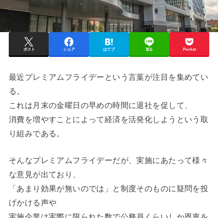
ポスト
シェア
はてブ
送る
Pocket
最近プレミアムフライデーという言葉が注目を集めてい
る。
これは月末の金曜日の早めの時間に退社を促して、
消費を増やすことによって経済を活発化しようという取
り組みである。
そんなプレミアムフライデーだが、実施にあたって様々
な意見が出ており、
「あまり効果が無いのでは」と制度そのものに疑問を投
げかける声や
実施企業は実際に限られた数で公務員くらいしか恩恵を