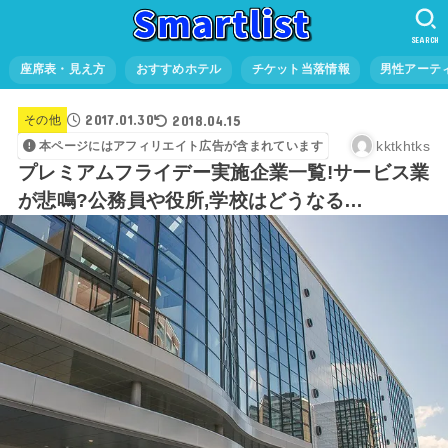
SEARCH
座席表・見え方
おすすめホテル
チケット当落情報
男性アーテ
2017.01.30
2018.04.15
その他
kktkhtks
本ページにはアフィリエイト広告が含まれています
プレミアムフライデー実施企業一覧!サービス業
が悲鳴?公務員や役所,学校はどうなる…