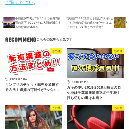
ご覧ください
。
小惑星(WF9)が2月16日に衝突?隕
花粉症2017 対策と予防は?スギ･ヒ
石の落下で2017年に人類が滅亡す
ノキ花粉の症状の違い!ピークはエ
るのは嘘か本当か
リアによって違うので注意!
RECOMMEND
その他
その他
2019.07.04
2018.12.20
キンプリのチケット転売を通報す
ガキの使い2018-2019大晦日のロ
る方法！逮捕の可能性がヤバい…
ケ地は千葉県勝浦市立北中学校！
打ち切りの噂は本当？
その他
その他