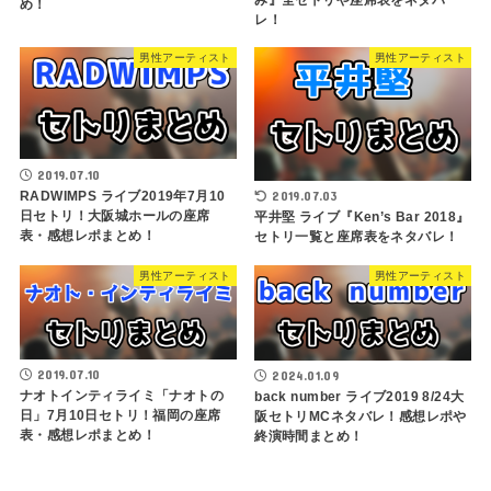
め！
レ！
男性アーティスト
男性アーティスト
2019.07.10
RADWIMPS ライブ2019年7月10
2019.07.03
日セトリ！大阪城ホールの座席
平井堅 ライブ『Ken’s Bar 2018』
表・感想レポまとめ！
セトリ一覧と座席表をネタバレ！
男性アーティスト
男性アーティスト
2019.07.10
2024.01.09
ナオトインティライミ「ナオトの
back number ライブ2019 8/24大
日」7月10日セトリ！福岡の座席
阪セトリMCネタバレ！感想レポや
表・感想レポまとめ！
終演時間まとめ！