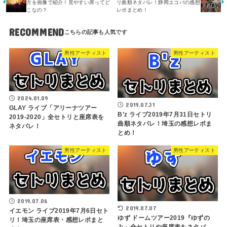
方を画像で紹介！見やすい席ってど
リ曲順ネタバレ！静岡エコパの感想
こなの？
レポまとめ！
RECOMMEND
男性アーティスト
男性アーティスト
2024.01.09
2019.07.31
GLAY ライブ「アリーナツアー
B’z ライブ2019年7月31日セトリ
2019-2020」全セトリと座席表を
曲順ネタバレ！埼玉の感想レポま
ネタバレ！
とめ！
男性アーティスト
男性アーティスト
2019.07.06
2019.07.07
イエモン ライブ2019年7月6日セト
ゆず ドームツアー2019『ゆずの
リ！埼玉の座席表・感想レポまと
み』全セトリや座席表をネタバ