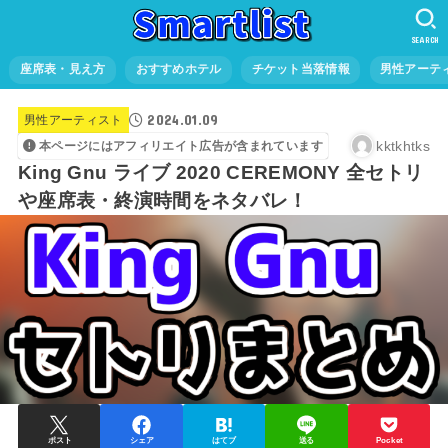
SEARCH
座席表・見え方
おすすめホテル
チケット当落情報
男性アーテ
2024.01.09
男性アーティスト
kktkhtks
本ページにはアフィリエイト広告が含まれています
King Gnu ライブ 2020 CEREMONY 全セトリ
や座席表・終演時間をネタバレ！
ポスト
シェア
はてブ
送る
Pocket