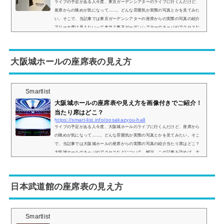
ライブの予定がある人今度、東京ガーデンシアターのライブに行くんだけど、
座席からの眺めが気になって……。どんな雰囲気か実際の写真とかを見てみた
い。そこで、当記事では東京ガーデンシアターの座席からの実際の写真の紹介
アリーナ席は見えないって本当？東京ガーデンシアターのキャパやアクセスな
どについて、解説。この記事を読めば、東京ガーデンシアターの座席からの眺
めがどのような感じなのかがわかりますよ。 (adsbygoogle = window.adsbygoog
le || ).push({});東京ガーデンシアターの座席表とキャパは？東京ガーデンシア...
大阪城ホールの座席表の見え方
Smartlist
大阪城ホールの座席表や見え方を画像付きでご紹介！
当たり席はどこ？
https://smart-list.info/oosakazyou-hall
ライブの予定がある人今度、大阪城ホールのライブに行くんだけど、座席から
の眺めが気になって……。どんな雰囲気か実際の写真とかを見てみたい。そこ
で、当記事では大阪城ホールの座席からの実際の写真の紹介当たり席はどこ？
大阪城ホールのキャパやアクセスなどについて、解説。この記事を読めば、大
阪城ホールの座席からの眺めがどのような感じなのかがわかりますよ。 (adsby
google = window.adsbygoogle || ).push({});大阪城ホールの座席表の画像とキャ
パは？まず、大阪城ホールはステージパターンAステージパターンBステージ
日本武道館の座席表の見え方
パ...
Smartlist