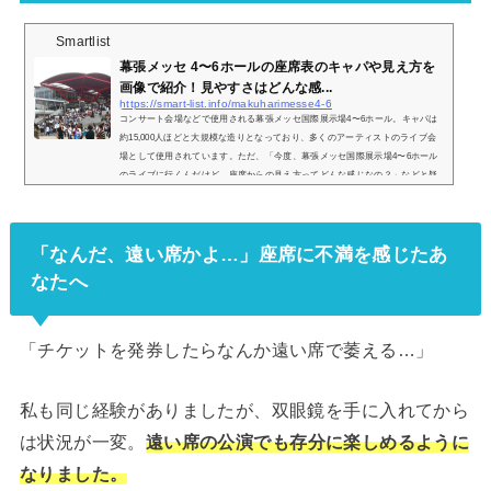
Smartlist
幕張メッセ 4〜6ホールの座席表のキャパや見え方を
画像で紹介！見やすさはどんな感...
https://smart-list.info/makuharimesse4-6
コンサート会場などで使用される幕張メッセ国際展示場4〜6ホール。キャパは
約15,000人ほどと大規模な造りとなっており、多くのアーティストのライブ会
場として使用されています。ただ、「今度、幕張メッセ国際展示場4〜6ホール
のライブに行くんだけど、座席からの見え方ってどんな感じなの？」などと疑
問を感じている方も少なくありません。そこで、幕張メッセ国際展示場4〜6ホ
ールの座席表や座席からの眺めを実際の画像付きでご紹介し、全体的な見やす
さはどんな感じなのかについてまとめてみました。※幕張メッセイベントホー
「なんだ、遠い席かよ…」座席に不満を感じたあ
ルや9〜1...
なたへ
「チケットを発券したらなんか遠い席で萎える…」
私も同じ経験がありましたが、双眼鏡を手に入れてから
は状況が一変。
遠い席の公演でも存分に楽しめるように
なりました。