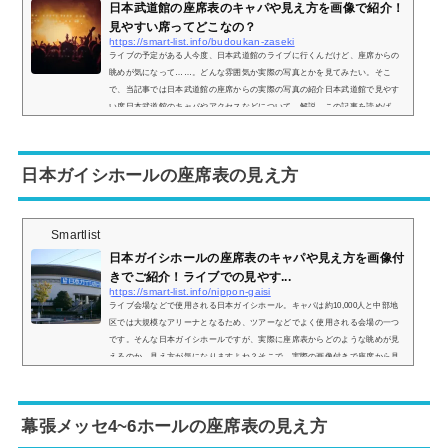
日本武道館の座席表のキャパや見え方を画像で紹介！
見やすい席ってどこなの？
https://smart-list.info/budoukan-zaseki
ライブの予定がある人今度、日本武道館のライブに行くんだけど、座席からの
眺めが気になって……。どんな雰囲気か実際の写真とかを見てみたい。そこ
で、当記事では日本武道館の座席からの実際の写真の紹介日本武道館で見やす
い席日本武道館のキャパやアクセスなどについて、解説。この記事を読めば、
日本武道館の座席からの眺めがどのような感じなのかがわかりますよ。 (adsby
google = window.adsbygoogle || ).push({});日本武道館のキャパなどの基本情報
日本武道館の基本情報は以下のとおり。キャパ：14,471人・アリーナ：最大2,9
日本ガイシホールの座席表の見え方
4...
Smartlist
日本ガイシホールの座席表のキャパや見え方を画像付
きでご紹介！ライブでの見やす...
https://smart-list.info/nippon-gaisi
ライブ会場などで使用される日本ガイシホール。キャパは約10,000人と中部地
区では大規模なアリーナとなるため、ツアーなどでよく使用される会場の一つ
です。そんな日本ガイシホールですが、実際に座席表からどのような眺めが見
えるのか、見え方が気になりますよね？そこで、実際の画像付きで座席から見
える景色を画像付きでご紹介し、見やすさなどについても説明していきます。
日本ガイシホールの座席表の画像とキャパは？日本ガイシホールの座席表の画
像は以下の通りです。引用：日本ガイシホール公式HPちなみに日本ガイシホー
幕張メッセ4~6ホールの座席表の見え方
ル公式H...