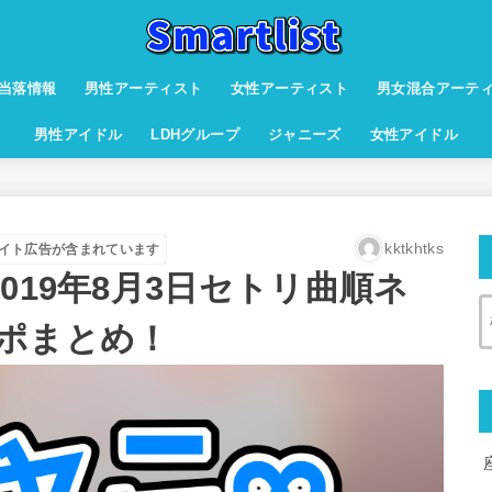
当落情報
男性アーティスト
女性アーティスト
男女混合アーテ
男性アイドル
LDHグループ
ジャニーズ
女性アイドル
kktkhtks
イト広告が含まれています
019年8月3日セトリ曲順ネ
ポまとめ！