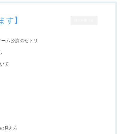
ます】
目次を閉じる
クドーム公演のセトリ
リ
ついて
表
？
！
方
表の見え方