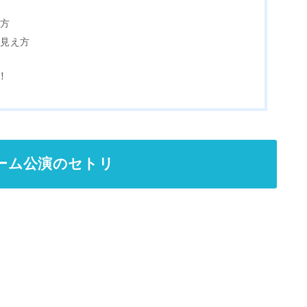
方
え方
の見え方
！
ドーム公演のセトリ