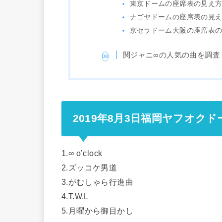
東京ドームの座席表の見え
ナゴヤドームの座席表の見
京セラドーム大阪の座席表
関ジャニ∞の人気の曲を調査
2019年8月3日福岡ヤフオク
1.∞ o’clock
2.ズッコケ男道
3.がむしゃら行進曲
4.T.W.L
5.月曜から御目かし