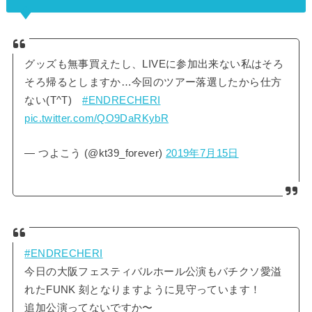
す。ただ、「今度、大阪フェスティバルホールに行くん
だけど、座席からの見え方ってどんな感じなの？」など
と疑問を感じている方も多いです。そこで、大阪フェス
ティバルホールの座席表や座席からの眺めを画像付きで
ご紹介し、見やすさはどんな感じなのかについてもまと
グッズも無事買えたし、LIVEに参加出来ない私はそろ
めてみました。大阪フェスティバルホールの座席表とキ
そろ帰るとしますか…今回のツアー落選したから仕方
ャパは？大阪フェスティバルホールの座席表の画像は
ない(T^T)
#ENDRECHERI
以...
pic.twitter.com/QO9DaRKybR
— つよこう (@kt39_forever)
2019年7月15日
#ENDRECHERI
今日の大阪フェスティバルホール公演もバチクソ愛溢
れたFUNK 刻となりますように見守っています！
追加公演ってないですか〜