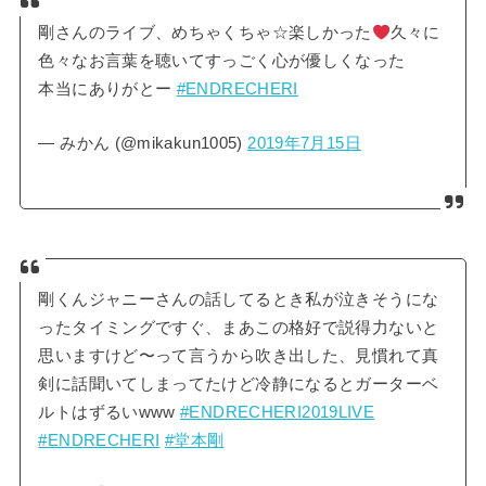
剛さんのライブ、めちゃくちゃ☆楽しかった
久々に
色々なお言葉を聴いてすっごく心が優しくなった
本当にありがとー
#ENDRECHERI
— みかん (@mikakun1005)
2019年7月15日
剛くんジャニーさんの話してるとき私が泣きそうにな
ったタイミングですぐ、まあこの格好で説得力ないと
思いますけど〜って言うから吹き出した、見慣れて真
剣に話聞いてしまってたけど冷静になるとガーターベ
ルトはずるいwww
#ENDRECHERI2019LIVE
#ENDRECHERI
#堂本剛