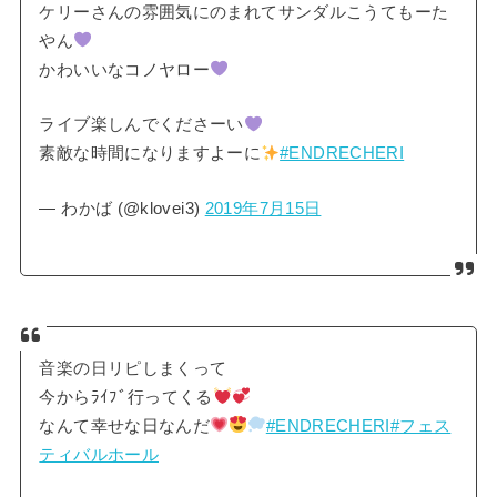
ケリーさんの雰囲気にのまれてサンダルこうてもーた
やん
かわいいなコノヤロー
ライブ楽しんでくださーい
素敵な時間になりますよーに
#ENDRECHERI
— わかば (@klovei3)
2019年7月15日
音楽の日リピしまくって
今からﾗｲﾌﾞ行ってくる
なんて幸せな日なんだ
#ENDRECHERI
#フェス
ティバルホール