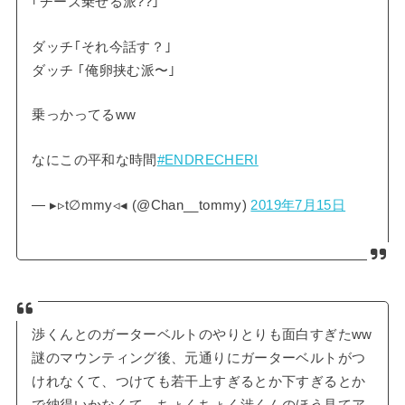
｢チーズ乗せる派??｣
ダッチ｢それ今話す？｣
ダッチ ｢俺卵挟む派〜｣
乗っかってるww
なにこの平和な時間
#ENDRECHERI
— ▸▹t∅mmy◃◂ (@Chan__tommy)
2019年7月15日
渉くんとのガーターベルトのやりとりも面白すぎたww
謎のマウンティング後、元通りにガーターベルトがつ
けれなくて、つけても若干上すぎるとか下すぎるとか