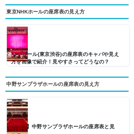
くんだけど、座席からの眺めが気になって……。どんな
東京NHKホールの座席表の見え方
雰囲気か実際の写真とかを見てみたい。そこで、当記事
では横浜アリーナの座席からの実際の写真の紹介センタ
ー席orアリーナ席どっちが良い？横浜アリーナのキャパ
やアクセスなどについて、解説。この記事を読めば、横
浜アリーナの座席からの眺めがどのような感じなのかが
わかりますよ。 (adsbygoogle = window.adsbygoogle ||
).push({});横浜アリーナの座席表やキャパは？横浜アリ
NHKホール(東京渋谷)の座席表のキャパや見え
ーナの座席表は以下の通りです。AパターンAパ...
方を画像で紹介！見やすさってどうなの？
コンサートや紅白歌合戦の会場としても使用される東京
渋谷区にあるNHKホール。キャパは3,500人ほどと、中
中野サンプラザホールの座席表の見え方
規模な会場となりますが、連日多くのコンサートが行わ
れています。そこで「NHKホールでのライブのチケット
が当たったけど、見え方ってどうなんだろう…」と気に
なっている方も多いです。そこで、NHKホールの座席表
や座席からの見え方を画像付きでご紹介し、全体的に見
やすさ波動なのかについてご紹介していきます。NHKホ
ールの座席表とキャパは？NHKホールの座席表は以下の
【閉館】中野サンプラザホールの座席表と見
通りです。画像の通り、NHKホールは 1階席 2階席 3階
え方