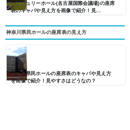
センチュリーホール(名古屋国際会議場)の座席
ャパは？大阪フェスティバルホールの座席表の画像は
表のキャパや見え方を画像で紹介！見...
以...
ライブ会場などで使用されるセンチュリーホール（名古
屋国際会議場）。キャパは約3,000人と中規模な造りと
神奈川県民ホールの座席表の見え方
なっており、多くのアーティストのツアー会場などで使
用されています。ただ、「今度、センチュリーホールに
行くんだけど、座席からの見え方はどんな感じなんだろ
う…」などと疑問を持たれている方も多いと思います。
そこでセンチュリーホールの座席表と実際の見え方を画
像付きでご紹介し、見やすい席はどこなのかについてま
とめてみました。センチュリーホール（名古屋国際会議
神奈川県民ホールの座席表のキャパや見え方
場）の座席表とキャパは？センチュリーホールの座席...
を画像で紹介！見やすさはどうなの？
オペラやクラシックなどコンサート会場などで使用され
る神奈川県民ホール。キャパは約2,500人ほどと小規模
の会場ですが、多くのアーティストのツアー会場として
よく利用されています。そこで、「今度、神奈川県民ホ
ールでコンサートを観に行くけど、自分の座席は見え方
なの？」などと、気になる方も多いと思うので、座席表
や実際の見え方を画像付きでご紹介し、その中でも見や