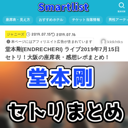
SEARCH
座席表・見え方
おすすめホテル
チケット当落情報
男性アーテ
2019.07.15
2019.07.16
ジャニーズ
kktkhtks
本ページにはアフィリエイト広告が含まれています
堂本剛(ENDRECHERI) ライブ2019年7月15日
セトリ！大阪の座席表・感想レポまとめ！