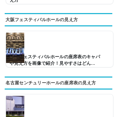
席...
※【重要】中野サンプラザホールは2023年7月2日をも
って閉館しました（跡地は再開発中で、新ホールは2030
大阪フェスティバルホールの見え方
年代の開業予定）。この記事は閉館時点の座席表と見え
方の記録として公開しています。アーティストやアイド
ルなどのコンサート会場として使用される中野サンプラ
ザホール。キャパは2,222人と決して大規模な会場では
ないですが、その分、出演者との距離が近いため、より
ライブを楽しめる会場かと思います。ただ、そうとはい
え、自分の持っているチケットの座席表はどのような眺
大阪フェスティバルホールの座席表のキャパ
めになっているのか見え方が気になりますよね？そこ
や見え方を画像で紹介！見やすさはどん...
で...
ライブ会場などで使用される大阪フェスティバルホー
ル。キャパは約2,700人と中規模な造りとなっており、
名古屋センチュリーホールの座席表の見え方
多くのアーティストのツアー会場などで使用されていま
す。ただ、「今度、大阪フェスティバルホールに行くん
だけど、座席からの見え方ってどんな感じなの？」など
と疑問を感じている方も多いです。そこで、大阪フェス
ティバルホールの座席表や座席からの眺めを画像付きで
ご紹介し、見やすさはどんな感じなのかについてもまと
めてみました。大阪フェスティバルホールの座席表とキ