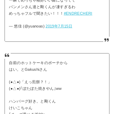
一瞬でめっちゃ格好いい曲になってて
バンメンさん達と剛くんが凄すぎるわ
めっちゃフルで聞きたい！！！
#ENDRECHERI
— 悠佳 (@yuanoas)
2019年7月15日
自前のホットケーキのポーチから
はい。とGakushiさん
(●△●)「えっ煎餅？！」
(●△●)｢ぽたぽた焼きやん｣ww
ハンバーグ好き。と剛くん
けいこちゃん