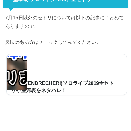
7月15日以外のセトリについては以下の記事にまとめて
ありますので、
興味のある方はチェックしてみてください。
堂本剛(ENDRECHERI)ソロライブ2019全セト
リや座席表をネタバレ！
堂本剛さんことENDRECHERIが2019年5月8日から「ソ
ロライブ2019」をスタートさせます。ここでは堂本剛さ
んのライブの日程やセトリ一覧、各会場の座席表をネタ
バレしていきます。(adsbygoogle = window.adsbygoog
le || ).push({});(adsbygoogle = window.adsbygoogle ||