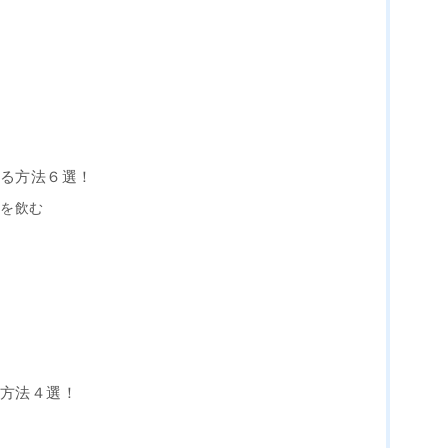
水
める方法６選！
物を飲む
な方法４選！