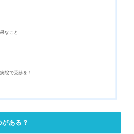
効果なこと
は病院で受診を！
のがある？