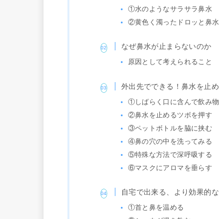
①水のようなサラサラ鼻水
②黄色く濁ったドロッと鼻
なぜ鼻水が止まらないのか
原因として考えられること
外出先でできる！鼻水を止
①しばらく口に含んで飲み
②鼻水を止めるツボを押す
③ペットボトルを脇に挟む
④鼻の穴の中を洗ってみる
⑤特殊な方法で深呼吸する
⑥マスクにアロマを垂らす
自宅で出来る、より効果的
①首と鼻を温める