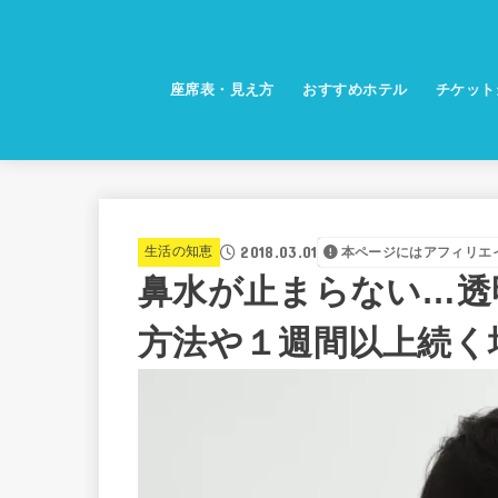
座席表・見え方
おすすめホテル
チケット
2018.03.01
生活の知恵
本ページにはアフィリエ
鼻水が止まらない…透
方法や１週間以上続く