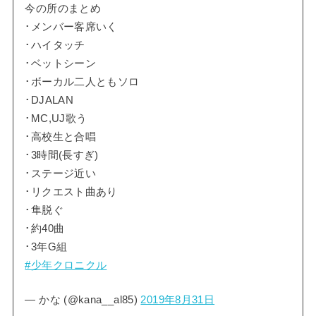
今の所のまとめ
･メンバー客席いく
･ハイタッチ
･ベットシーン
･ボーカル二人ともソロ
･DJALAN
･MC,UJ歌う
･高校生と合唱
･3時間(長すぎ)
･ステージ近い
･リクエスト曲あり
･隼脱ぐ
･約40曲
･3年G組
#少年クロニクル
— かな (@kana__al85)
2019年8月31日