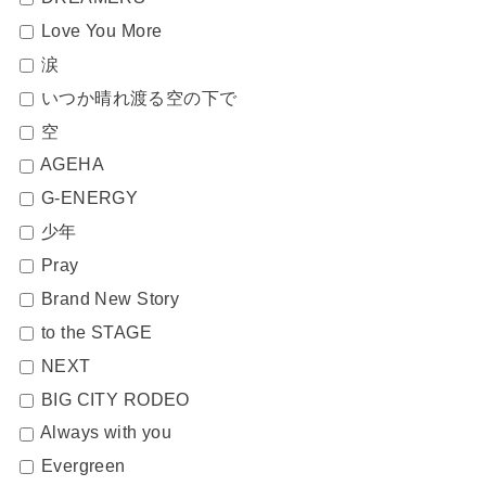
Love You More
涙
いつか晴れ渡る空の下で
空
AGEHA
G-ENERGY
少年
Pray
Brand New Story
to the STAGE
NEXT
BIG CITY RODEO
Always with you
Evergreen