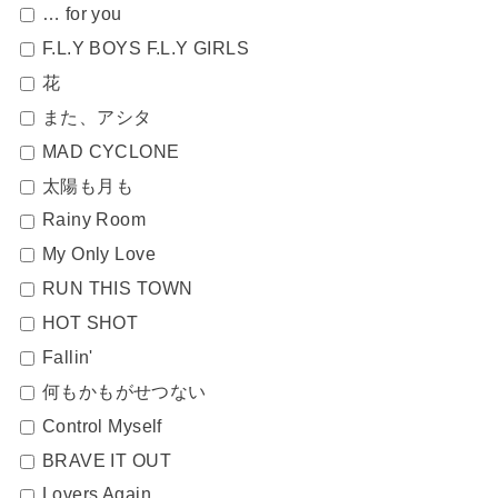
… for you
F.L.Y BOYS F.L.Y GIRLS
花
また、アシタ
MAD CYCLONE
太陽も月も
Rainy Room
My Only Love
RUN THIS TOWN
HOT SHOT
Fallin'
何もかもがせつない
Control Myself
BRAVE IT OUT
Lovers Again