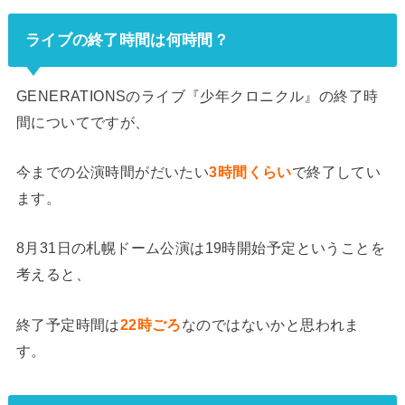
では真駒内セキスイハイムアイスアリーナの座席表と座席からの見え方を実際
の画像でご紹介し、見やすい席はどこなのかについてまとめてみました。真駒
ライブの終了時間は何時間？
内セキ...
GENERATIONSのライブ『少年クロニクル』の終了時
間についてですが、
今までの公演時間がだいたい
3時間くらい
で終了してい
ます。
8月31日の札幌ドーム公演は19時開始予定ということを
考えると、
終了予定時間は
22時ごろ
なのではないかと思われま
す。