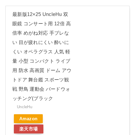
最新版12×25 UncleHu 双
眼鏡 コンサート用 12倍 高
倍率 めがね対応 手ブレな
い 目が疲れにくい 酔いに
くい オペラグラス 人気 軽
量 小型 コンパクト ライブ
用 防水 高画質 ドーム アウ
トドア 舞台鑑 スポーツ観
戦 野鳥 運動会 バードウォ
ッチング(ブラック
UncleHu
Amazon
楽天市場