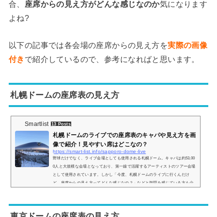
合、
座席からの見え方がどんな感じなのか
気になります
よね?
以下の記事では各会場の座席からの見え方を
実際の画像
付き
で紹介しているので、参考になればと思います。
札幌ドームの座席表の見え方
Smartlist
13 Posts
札幌ドームのライブでの座席表のキャパや見え方を画
像で紹介！見やすい席はどこなの？
https://smart-list.info/sapporo-dome-live
野球だけでなく、ライブ会場としても使用される札幌ドーム。キャパは約53,00
0人と大規模な会場となっており、第一線で活躍するアーティストのツアー会場
として使用されています。しかし「今度、札幌ドームのライブに行くんだけ
ど、座席からの見え方ってどんな感じなの？」などと疑問を感じている方も少
なくありません。そこで、札幌ドームの座席表や座席からの眺めを実際の画像
付きでご紹介し、見やすい席はどこなのかについてもまとめてみました。札幌
ドームのライブ時の座席表とキャパは？札幌ドームのライブ時の座席表の画像
東京ドームの座席表の見え方
は以下...