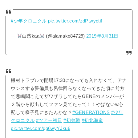
#少年クロニクル
pic.twitter.com/zdPtwyotif
—
白濱kaa
(@alamako84729)
2019年8月31日
機材トラブルで開場17:30になっても入れなくて、アナ
ウンスする警備員も呂律回らなくなってきた頃に前方
で悲鳴聞こえてザワザワしてたらGENEのメンバーが
２階から顔出してファン見てたって！！やばないw心
配して様子見にきたんかな？
#GENERATIONS
#少年
クロニクル
#ツアー初日
#初参戦
#初北海道
pic.twitter.com/qg6wyYJku6