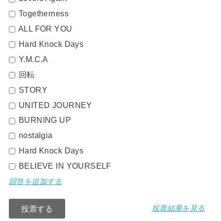
Togetherness
ALL FOR YOU
Hard Knock Days
Y.M.C.A
回転
STORY
UNITED JOURNEY
BURNING UP
nostalgia
Hard Knock Days
BELIEVE IN YOURSELF
回答を追加する
投票結果を見る