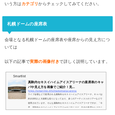
いう方は
カテゴリ
からチェックしてみてください。
札幌ドームの座席表
会場となる札幌ドームの座席表や座席からの見え方につ
いては
以下の記事で
実際の画像付き
で詳しく説明しています。
Smartlist
真駒内セキスイハイムアイスアリーナの座席表のキャ
パや見え方を画像でご紹介！見...
https://smart-list.info/makomanai-arena
ライブ会場などで使用される真駒内セキスイハイムアイスアリーナ。キャパは
約10,000人と大規模な造りとなっており、多くのアーティストのツアーなどで
使用されています。そんな真駒内セキスイハイムアイスアリーナですが、「今
度、真駒内セキスイハイムアイスアリーナに行くけど、自分の座席からどのよ
うな景色が見えるの？」などと疑問を持っている方も多いです。そこで、ここ