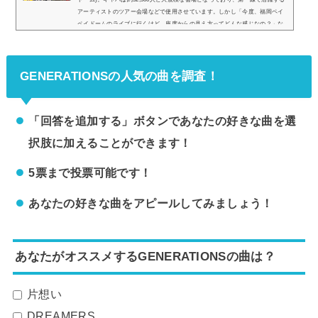
アーティストのツアー会場などで使用させています。しかし「今度、福岡ペイ
ペイドームのライブに行くけど、座席からの見え方ってどんな感じなの？」な
どと疑問を持っている方も多いです。そこで、福岡ペイペイドームの座席表や
座席からの眺めを実際の画像付きでご紹介し、見やすい席はどこなのかについ
てもまとめてみました。福岡ペイペイドームのライブでの座席表とキャパは？
GENERATIONSの人気の曲を調査！
福岡...
「回答を追加する」ボタンであなたの好きな曲を選
択肢に加えることができます！
5票まで投票可能です！
あなたの好きな曲をアピールしてみましょう！
あなたがオススメするGENERATIONSの曲は？
片想い
DREAMERS