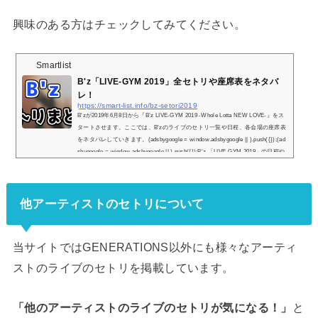
興味のある方はチェックしてみてください。
Smartlist
B'z「LIVE-GYM 2019」全セトリや座席表をネタバ
レ！
https://smart-list.info/bz-setori2019
B'zが2019年6月8日から『B’z LIVE-GYM 2019 -Whole Lotta NEW LOVE-』をス
タートさせます。ここでは、B'zのライブのセトリ一覧や日程、各会場の座席表
をネタバレしていきます。(adsbygoogle = window.adsbygoogle || ).push({});(ad
sbygoogle = window.adsbygoogle || ).push({});B'z 「LIVE-GYM 2019」の日程や
セトリ一覧！※『＋』マークをタップでセトリ一覧が表示されます！1.マイニ
ューラブ2.MR.ARMOUR3.WOLF4.俺よカルマを生きろ5.トワニワカク6.今夜月
の見える丘に7.有頂天8.ultra soul9.恋鴉10.ゴールデンルーキ...
他アーティストのセトリについて
当サイトではGENERATIONS以外にも様々なアーティ
ストのライブのセトリを掲載しています。
「他のアーティストのライブのセトリが気になる！」
と