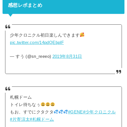
感想レポまとめ
少年クロニクル初日楽しんできます
pic.twitter.com/14pdQEbplF
— すう (@sn_reeeo)
2019年8月31日
札幌ドーム
トイレ待ちなぅ
もお、すでにクタクタ
#GENE
#少年クロニクル
#片寄涼太
#札幌ドーム