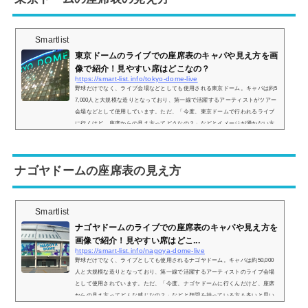
Smartlist
東京ドームのライブでの座席表のキャパや見え方を画
像で紹介！見やすい席はどこなの？
https://smart-list.info/tokyo-dome-live
野球だけでなく、ライブ会場などとしても使用される東京ドーム。キャパは約5
7,000人と大規模な造りとなっており、第一線で活躍するアーティストがツアー
会場などとして使用しています。ただ、「今度、東京ドームで行われるライブ
に行くけど、座席からの見え方ってどうなの？」などとイメージが湧かない方
も多いと思います。そこで、東京ドームの座席表の画像や座席からの眺めを実
際の画像付きでご紹介し、見やすい席はどこなのかについてもまとめてみまし
た。東京ドームのライブでの座席表とキャパは？東京ドームのライブ時の座席
ナゴヤドームの座席表の見え方
表の...
Smartlist
ナゴヤドームのライブでの座席表のキャパや見え方を
画像で紹介！見やすい席はどこ...
https://smart-list.info/nagoya-dome-live
野球だけでなく、ライブとしても使用されるナゴヤドーム。キャパは約50,000
人と大規模な造りとなっており、第一線で活躍するアーティストのライブ会場
として使用されています。ただ、「今度、ナゴヤドームに行くんだけど、座席
からの見え方ってどんな感じなの？」などと疑問を持っている方も多いと思い
ます。そこで、ナゴヤドームの座席表の画像や座席からの景色の画像をご紹介