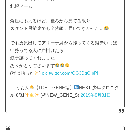
札幌ドーム
角度にもよるけど、後ろから見てる限り
スタンド最前席でも全然銀テ届いてなかった…
でも勇気出してアリーナ席から帰ってくる銀テいっぱ
い持ってる人に声掛けたら、
銀テ譲ってくれました…
ありがとうございます
(星は拾った
)
pic.twitter.com/CG3DqGjpPH
— りおん
【LDH・GENE垢】
NEXT 少年クロニク
ル 8/31
(@NEW_GENE_S)
2019年8月31日