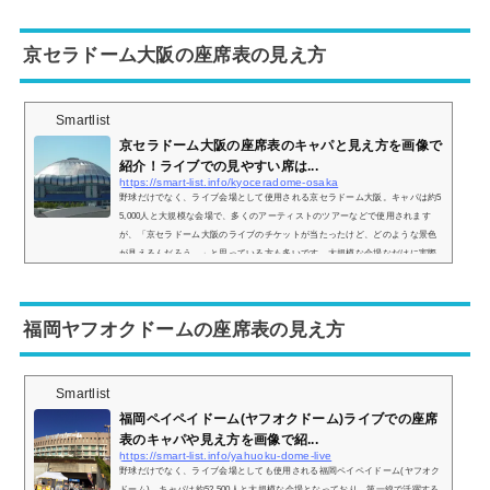
し、見やすい席はどこなのかについてもまとめてみました。ナゴヤドームのラ
イブの時の座席表とキャパは？ナゴヤドームのライブ時の座席表の画像は以下
京セラドーム大阪の座席表の見え方
の通り...
Smartlist
京セラドーム大阪の座席表のキャパと見え方を画像で
紹介！ライブでの見やすい席は...
https://smart-list.info/kyoceradome-osaka
野球だけでなく、ライブ会場として使用される京セラドーム大阪。キャパは約5
5,000人と大規模な会場で、多くのアーティストのツアーなどで使用されます
が、「京セラドーム大阪のライブのチケットが当たったけど、どのような景色
が見えるんだろう…」と思っている方も多いです。大規模な会場なだけに実際
はどのような見え方をするのか、画像とともに座席表と併せてご紹介していき
ます！京セラドーム大阪の座席表とキャパは？京セラドーム大阪の座席表は以
下の通りとなります。引用：京セラドーム大阪公式HPちなみに京セラドーム大
福岡ヤフオクドームの座席表の見え方
阪の公式...
Smartlist
福岡ペイペイドーム(ヤフオクドーム)ライブでの座席
表のキャパや見え方を画像で紹...
https://smart-list.info/yahuoku-dome-live
野球だけでなく、ライブ会場としても使用される福岡ペイペイドーム(ヤフオク
ドーム)。キャパは約52,500人と大規模な会場となっており、第一線で活躍する