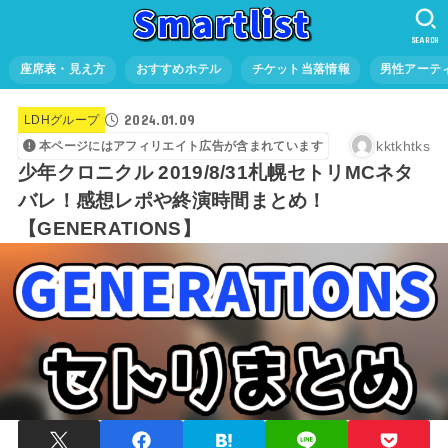
SEARCH
座席表・見え方
おすすめホテル
チケット当落情報
男性アーテ
2024.01.09
LDHグループ
kktkhtks
本ページにはアフィリエイト広告が含まれています
少年クロニクル 2019/8/31札幌セトリMCネタ
バレ！感想レポや終演時間まとめ！
【GENERATIONS】