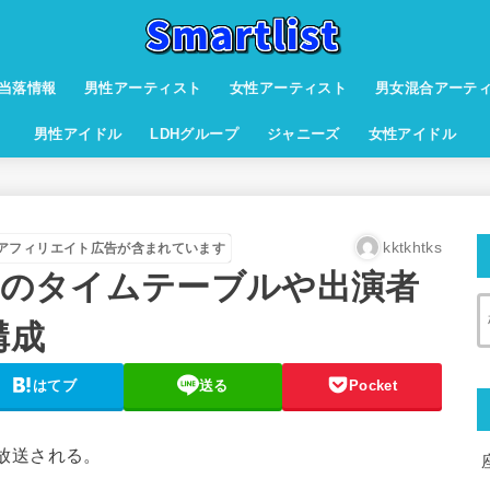
当落情報
男性アーティスト
女性アーティスト
男女混合アーテ
男性アイドル
LDHグループ
ジャニーズ
女性アイドル
kktkhtks
アフィリエイト広告が含まれています
16のタイムテーブルや出演者
構成
はてブ
送る
Pocket
が放送される。