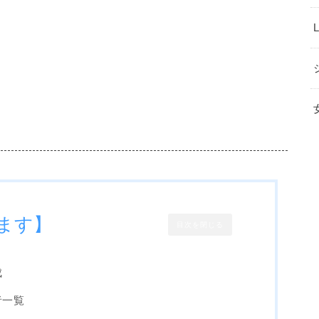
ます】
目次を閉じる
成
者一覧