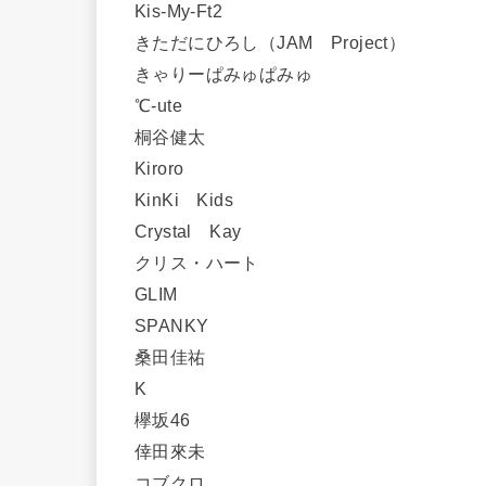
Kis-My-Ft2
きただにひろし（JAM Project）
きゃりーぱみゅぱみゅ
℃-ute
桐谷健太
Kiroro
KinKi Kids
Crystal Kay
クリス・ハート
GLIM
SPANKY
桑田佳祐
K
欅坂46
倖田來未
コブクロ