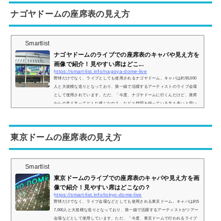
ナゴヤドームの座席表の見え方
Smartlist
ナゴヤドームのライブでの座席表のキャパや見え方を
画像で紹介！見やすい席はどこ...
https://smart-list.info/nagoya-dome-live
野球だけでなく、ライブとしても使用されるナゴヤドーム。キャパは約50,000
人と大規模な造りとなっており、第一線で活躍するアーティストのライブ会場
として使用されています。ただ、「今度、ナゴヤドームに行くんだけど、座席
からの見え方ってどんな感じなの？」などと疑問を持っている方も多いと思い
ます。そこで、ナゴヤドームの座席表の画像や座席からの景色の画像をご紹介
し、見やすい席はどこなのかについてもまとめてみました。ナゴヤドームのラ
イブの時の座席表とキャパは？ナゴヤドームのライブ時の座席表の画像は以下
東京ドームの座席表の見え方
の通り...
Smartlist
東京ドームのライブでの座席表のキャパや見え方を画
像で紹介！見やすい席はどこなの？
https://smart-list.info/tokyo-dome-live
野球だけでなく、ライブ会場などとしても使用される東京ドーム。キャパは約5
7,000人と大規模な造りとなっており、第一線で活躍するアーティストがツアー
会場などとして使用しています。ただ、「今度、東京ドームで行われるライブ