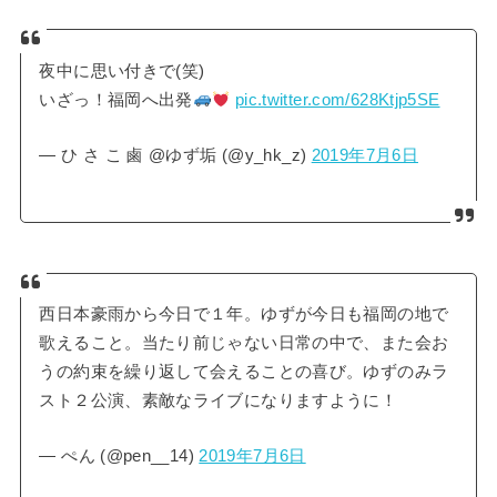
夜中に思い付きで(笑)
いざっ！福岡へ出発
pic.twitter.com/628Ktjp5SE
— ひ さ こ 鹵 @ゆず垢 (@y_hk_z)
2019年7月6日
西日本豪雨から今日で１年。ゆずが今日も福岡の地で
歌えること。当たり前じゃない日常の中で、また会お
うの約束を繰り返して会えることの喜び。ゆずのみラ
スト２公演、素敵なライブになりますように！
— ぺん (@pen__14)
2019年7月6日