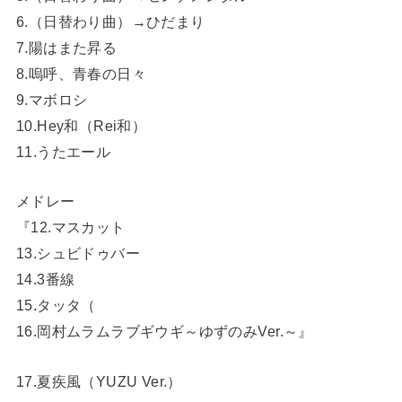
6.（日替わり曲）→ひだまり
7.陽はまた昇る
8.嗚呼、青春の日々
9.マボロシ
10.Hey和（Rei和）
11.うたエール
メドレー
『12.マスカット
13.シュビドゥバー
14.3番線
15.タッタ（
16.岡村ムラムラブギウギ～ゆずのみVer.～』
17.夏疾風（YUZU Ver.）