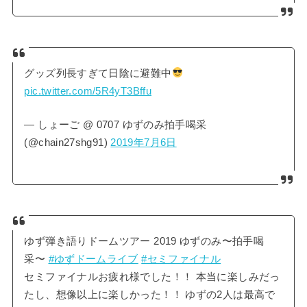
グッズ列長すぎて日陰に避難中
pic.twitter.com/5R4yT3Bffu
— しょーご @ 0707 ゆずのみ拍手喝采
(@chain27shg91)
2019年7月6日
ゆず弾き語りドームツアー 2019 ゆずのみ〜拍手喝
采〜
#ゆずドームライブ
#セミファイナル
セミファイナルお疲れ様でした！！ 本当に楽しみだっ
たし、想像以上に楽しかった！！ ゆずの2人は最高で