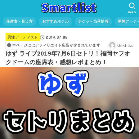
SEARCH
座席表・見え方
おすすめホテル
チケット当落情報
男性アーテ
2019.07.06
男性アーティスト
kktkhtks
本ページにはアフィリエイト広告が含まれています
ゆず ライブ2019年7月6日セトリ！福岡ヤフオ
クドームの座席表・感想レポまとめ！