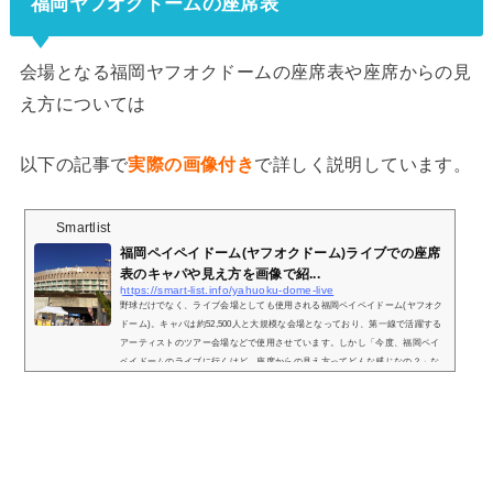
福岡ヤフオクドームの座席表
会場となる福岡ヤフオクドームの座席表や座席からの見
え方については
以下の記事で
実際の画像付き
で詳しく説明しています。
Smartlist
福岡ペイペイドーム(ヤフオクドーム)ライブでの座席
表のキャパや見え方を画像で紹...
https://smart-list.info/yahuoku-dome-live
野球だけでなく、ライブ会場としても使用される福岡ペイペイドーム(ヤフオク
ドーム)。キャパは約52,500人と大規模な会場となっており、第一線で活躍する
アーティストのツアー会場などで使用させています。しかし「今度、福岡ペイ
ペイドームのライブに行くけど、座席からの見え方ってどんな感じなの？」な
どと疑問を持っている方も多いです。そこで、福岡ペイペイドームの座席表や
座席からの眺めを実際の画像付きでご紹介し、見やすい席はどこなのかについ
てもまとめてみました。福岡ペイペイドームのライブでの座席表とキャパは？
福岡...