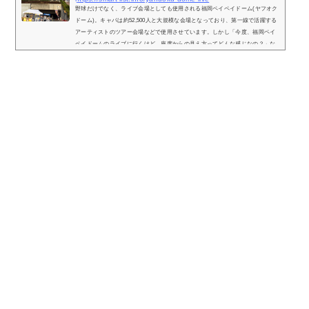
野球だけでなく、ライブ会場としても使用される福岡ペイペイドーム(ヤフオク
ドーム)。キャパは約52,500人と大規模な会場となっており、第一線で活躍する
アーティストのツアー会場などで使用させています。しかし「今度、福岡ペイ
ペイドームのライブに行くけど、座席からの見え方ってどんな感じなの？」な
どと疑問を持っている方も多いです。そこで、福岡ペイペイドームの座席表や
座席からの眺めを実際の画像付きでご紹介し、見やすい席はどこなのかについ
てもまとめてみました。福岡ペイペイドームのライブでの座席表とキャパは？
福岡...