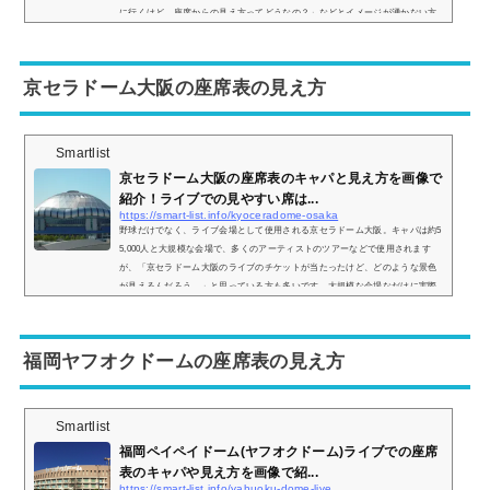
に行くけど、座席からの見え方ってどうなの？」などとイメージが湧かない方
も多いと思います。そこで、東京ドームの座席表の画像や座席からの眺めを実
際の画像付きでご紹介し、見やすい席はどこなのかについてもまとめてみまし
た。東京ドームのライブでの座席表とキャパは？東京ドームのライブ時の座席
京セラドーム大阪の座席表の見え方
表の...
Smartlist
京セラドーム大阪の座席表のキャパと見え方を画像で
紹介！ライブでの見やすい席は...
https://smart-list.info/kyoceradome-osaka
野球だけでなく、ライブ会場として使用される京セラドーム大阪。キャパは約5
5,000人と大規模な会場で、多くのアーティストのツアーなどで使用されます
が、「京セラドーム大阪のライブのチケットが当たったけど、どのような景色
が見えるんだろう…」と思っている方も多いです。大規模な会場なだけに実際
はどのような見え方をするのか、画像とともに座席表と併せてご紹介していき
ます！京セラドーム大阪の座席表とキャパは？京セラドーム大阪の座席表は以
下の通りとなります。引用：京セラドーム大阪公式HPちなみに京セラドーム大
福岡ヤフオクドームの座席表の見え方
阪の公式...
Smartlist
福岡ペイペイドーム(ヤフオクドーム)ライブでの座席
表のキャパや見え方を画像で紹...
https://smart-list.info/yahuoku-dome-live