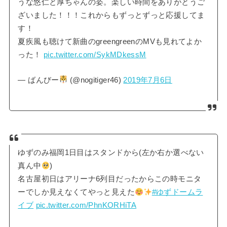
うな悠仁と厚ちゃんの姿。楽しい時間をありがとうご
ざいました！！！これからもずっとずっと応援してま
す！
夏疾風も聴けて新曲のgreengreenのMVも見れてよか
った！
pic.twitter.com/SykMDkessM
— ばんびー
(@nogitiger46)
2019年7月6日
ゆずのみ福岡1日目はスタンドから(左か右か選べない
真ん中
)
名古屋初日はアリーナ6列目だったからこの時モニタ
ーでしか見えなくてやっと見えた
#ゆずドームラ
イブ
pic.twitter.com/PhnKORHiTA