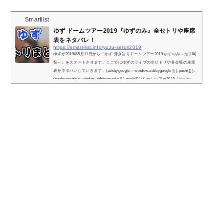
Smartlist
ゆず ドームツアー2019『ゆずのみ』全セトリや座席
表をネタバレ！
https://smart-list.info/yuzu-setori2019
ゆずが2019年5月11日から『ゆず 弾き語りドームツアー2019 ゆずのみ～拍手喝
祭～』をスタートさせます。ここではゆずのライブの全セトリや各会場の座席
表をネタバレしていきます。(adsbygoogle = window.adsbygoogle || ).push({});
(adsbygoogle = window.adsbygoogle || ).push({});ドームツアー2019『ゆずの
み』日程とセトリ一覧！※『＋』マークをタップでセトリ一覧が表示されま
す！1.青2.DOME★BOMBAYE3.飛べない鳥4.贈る詩5.始まりの場所6.春風7.陽は
また昇る8.嗚呼、青春の日々9.マボロシ10.Hey和11.うたエール12.ゆずのみ2019
メ...