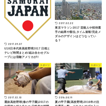
2017.02.22
東京マラソン2017 芸能人や招待選
手の結果や順位,タイム速報!完走メ
ダルのデザインはどうなってい
る？
2017.09.07
U18日本代表高校野球2017 日程と
テレビ時間まとめ!組み合わせグル
ープには宿敵アメリカが!!
スポーツ
スポーツ
2017.03.10
2016.08.19
選抜高校野球(春の甲子園)2017の
夏の甲子園(高校野球)2016年の注