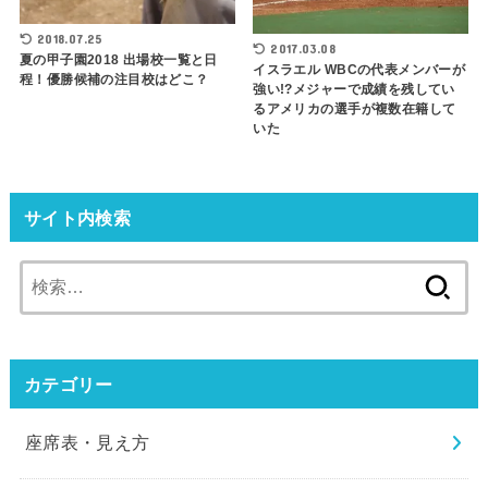
2018.07.25
2017.03.08
夏の甲子園2018 出場校一覧と日
イスラエル WBCの代表メンバーが
程！優勝候補の注目校はどこ？
強い!?メジャーで成績を残してい
るアメリカの選手が複数在籍して
いた
サイト内検索
検
索:
カテゴリー
座席表・見え方