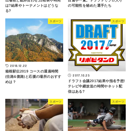
出場校と組み合わせ,日程表や時間
目選手一覧。ドラフトでプロ入り
は?結果やトーナメントはどうな
の可能性を秘めた選手たち
る?
スポーツ
スポーツ
2018.12.22
箱根駅伝2019 コースの通過時間
2017.10.25
(往路&復路)と応援の場所のおすす
ドラフト会議2017結果や指名予想!
めは？
テレビ中継放送の時間やネット配
信はある?
スポーツ
スポーツ