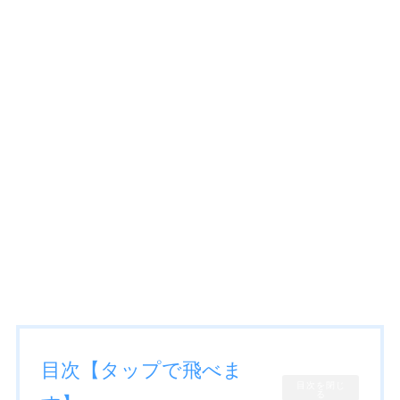
目次【タップで飛べま
目次を閉じ
る