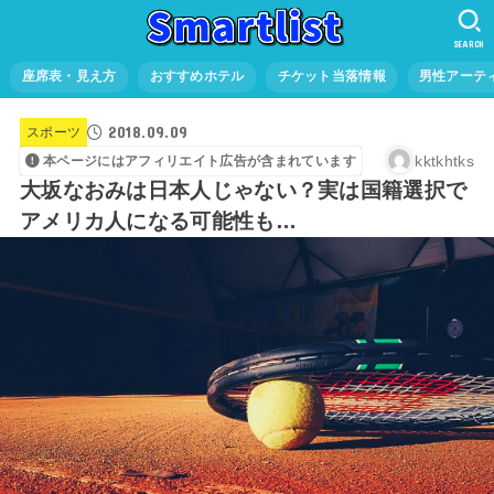
SEARCH
座席表・見え方
おすすめホテル
チケット当落情報
男性アーテ
2018.09.09
スポーツ
kktkhtks
本ページにはアフィリエイト広告が含まれています
大坂なおみは日本人じゃない？実は国籍選択で
アメリカ人になる可能性も…