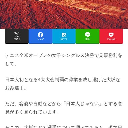
ポスト
シェア
はてブ
送る
Pocket
テニス全米オープンの女子シングルス決勝で見事勝利を
して、
日本人初となる4大大会制覇の偉業を成し遂げた大坂な
おみ選手。
ただ、容姿や言動などから「日本人じゃない」とする意
見が多く見られています。
そこで、大坂なおみ選手について調べてみると、現在日