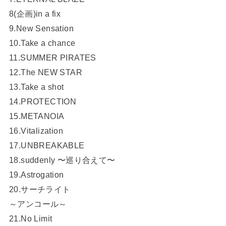
8(企画)in a fix
9.New Sensation
10.Take a chance
11.SUMMER PIRATES
12.The NEW STAR
13.Take a shot
14.PROTECTION
15.METANOIA
16.Vitalization
17.UNBREAKABLE
18.suddenly 〜巡り合えて〜
19.Astrogation
20.サーチライト
～アンコール～
21.No Limit