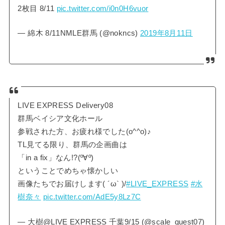
2枚目 8/11
pic.twitter.com/i0n0H6vuor
— 綿木 8/11NMLE群馬 (@nokncs)
2019年8月11日
LIVE EXPRESS Delivery08
群馬ベイシア文化ホール
参戦された方、お疲れ様でした(o^^o)♪
TL見てる限り、群馬の企画曲は
「in a fix」なん!?(º∀º)
ということでめちゃ懐かしい
画像たちでお届けします( ´ω` )/
#LIVE_EXPRESS
#水
樹奈々
pic.twitter.com/AdE5y8Lz7C
— 大樹@LIVE EXPRESS 千葉9/15 (@scale_quest07)