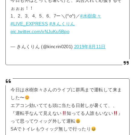
今日も外はとっても暑いけど、気合入れて応援するぞ
ぉぉぉ！！
1、2、3、4、5、6、7ー＼(^o^)／
#水樹奈々
#LIVE_EXPRESS
#きんくりん
pic.twitter.com/vNJuKu5Bpo
— きんくりん (@kincrin0201)
2019年8月11日
今日は水樹奈々さんのライブに群馬まで運転して来ま
した〜
エアコン効いてても頭に当たる日射しが暑くて、、
『運転手なんて見えない
知ってる人誰もいない
』
って思ってウィッグ外して運転
SAでトイレもウィッグ無しで行ったり