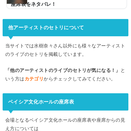
座席表をネタバレ！
水樹奈々さんが2019年7月6日から『NANA MIZUKI LIV
E EXPRESS 2019』をスタートさせます。ここでは、水
樹奈々さんのライブの日程やセトリ一覧、各会場の座席
他アーティストのセトリについて
表をネタバレしていきます。(adsbygoogle = window.ad
sbygoogle || ).push({});(adsbygoogle = window.adsbyg
oogle || ).push({});水樹奈々『LIVE EXPRESS 2019』日
当サイトでは水樹奈々さん以外にも様々なアーティスト
程とセトリ一覧！※『＋』マークをタップでセトリ一覧
のライブのセトリを掲載しています。
が表示されます！1.WHAT YOU WANT 2.Poison Lily 3.
Bring it on! 4.What cheer？ 5.Heartbeat 6.REBELLION
「他のアーティストのライブのセトリが気になる！」
と
7.ETERNAL BLAZE 8.cherish 9.SUPER GENERATION
10.Ta...
いう方は
カテゴリ
からチェックしてみてください。
ベイシア文化ホールの座席表
会場となるベイシア文化ホールの座席表や座席からの見
え方については