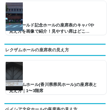
神戸ワールド記念ホールの座席表のキャパや
見え方を画像で紹介！見やすい席はどこ...
ライブ会場などで使用される神戸ワールド記念ホール。
キャパは約8,000人ほどで中規模な会場となっており、
レクザムホールの座席表の見え方
有名アーティストなどのツアー会場としてもよく使用さ
れています。そこで「今度、神戸ワールド記念ホールに
行くけど、座席からどのような見え方なんだろう…」な
どと疑問を感じる方も多いと思うので、座席表や実際の
見え方を画像付きでご紹介し、見やすい席はどこなのか
についてもまとめていきます。神戸ワールド記念ホール
の座席表とキャパは？神戸ワールド記念ホールの座席表
レクザムホール(香川県県民ホール)の座席表と
の画像は以下の通りになります。神戸ワールド記念ホ...
見え方｜1〜3階席
ライブ会場としても使用されるレクザムホール（香川県
県民ホール）大ホール。席数は2,001席とホール規模
ベイシア文化ホールの座席表の見え方
で、多くのアーティストのライブが行われています。た