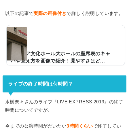
以下の記事で
実際の画像付き
で詳しく説明しています。
ベイシア文化ホール大ホールの座席表のキャ
パや見え方を画像で紹介！見やすさはど...
ライブ会場などとして使用されるベイシア文化ホールの
大ホール。キャパは約2,000人となっており、多くのア
ーティストのライブが行われています。ただ、「今度、
ライブの終了時間は何時間？
ベイシア文化ホール大ホールに行くんだけど、座席から
の見え方ってどうなの？」などと疑問を感じている方も
少なくありません。そこで、ベイシア文化ホール大ホー
水樹奈々さんのライブ『LIVE EXPRESS 2019』の終了
ルの座席表や座席からの眺めを画像付きでご紹介し、全
時間についてですが、
体的な見やすさはどんな感じなのかをまとめました。ベ
イシア文化ホール大ホールの座席表とキャパは？ベイシ
今までの公演時間がだいたい
3時間くらい
で終了してい
ア文化ホール大ホールの座席表の画像は以下の通りで...