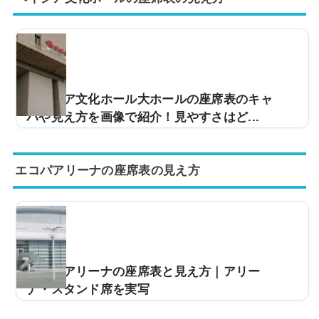
だ、「今度、レクザムホールに行くけど、座席からの見
え方ってどうなの？」と疑問を感じている方も少なくあ
りません。そこで、座席表と1階席・2階席・3階席それ
ぞれからの見え方を実際の写真でご紹介し、見やすさは
どうなのかをまとめました。レクザムホール 大ホールの
座席表とキャパは？レクザムホール 大ホールの座席表は
ベイシア文化ホール大ホールの座席表のキャ
以下の通りです。座席は1階席・2階席・3階席の3種類...
パや見え方を画像で紹介！見やすさはど...
ライブ会場などとして使用されるベイシア文化ホールの
大ホール。キャパは約2,000人となっており、多くのア
エコパアリーナの座席表の見え方
ーティストのライブが行われています。ただ、「今度、
ベイシア文化ホール大ホールに行くんだけど、座席から
の見え方ってどうなの？」などと疑問を感じている方も
少なくありません。そこで、ベイシア文化ホール大ホー
ルの座席表や座席からの眺めを画像付きでご紹介し、全
体的な見やすさはどんな感じなのかをまとめました。ベ
イシア文化ホール大ホールの座席表とキャパは？ベイシ
エコパアリーナの座席表と見え方｜アリー
ア文化ホール大ホールの座席表の画像は以下の通りで...
ナ・スタンド席を実写
ライブやコンサートの会場として使われる「エコパアリ