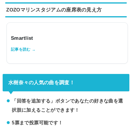
ーナ（小笠山総合運動公園アリーナ）」。キャパは最大
ZOZOマリンスタジアムの座席表の見え方
10,000人と、静岡県内でも屈指の規模を誇る大型アリー
ナです。「エコパアリーナのライブに行くけれど、自分
の座席からの見え方ってどうなの？」と気になっている
方も多いはずです。そこでこの記事では、座席表とキャ
パを整理したうえで、アリーナ席（1階）・東西のスタ
Smartlist
ンド席（2階）からの見え方を実際の写真付きで紹介
し、見やすい席はどこなのかまでまとめました。エコパ
アリーナの座席表とキャパは？エコパアリーナの座席
表...
水樹奈々の人気の曲を調査！
「回答を追加する」ボタンであなたの好きな曲を選
択肢に加えることができます！
5票まで投票可能です！