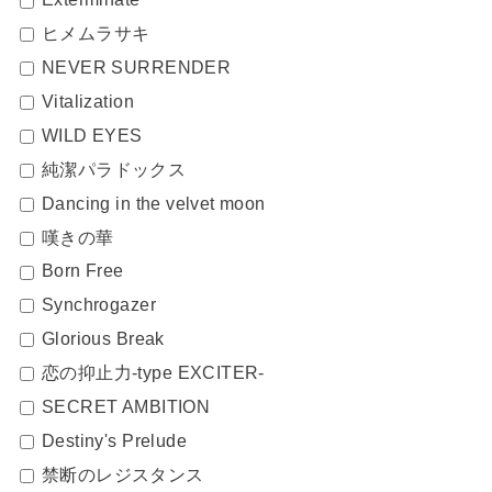
ヒメムラサキ
NEVER SURRENDER
Vitalization
WILD EYES
純潔パラドックス
Dancing in the velvet moon
嘆きの華
Born Free
Synchrogazer
Glorious Break
恋の抑止力‐type EXCITER‐
SECRET AMBITION
Destiny's Prelude
禁断のレジスタンス