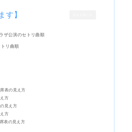
ます】
目次を閉じる
スプラザ公演のセトリ曲順
セトリ曲順
？
！
座席表の見え方
見え方
表の見え方
見え方
座席表の見え方