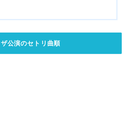
！
プラザ公演のセトリ曲順