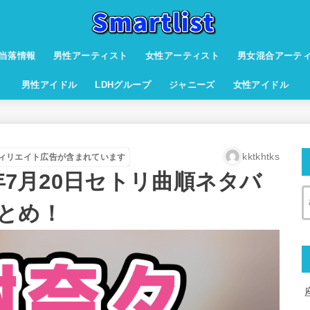
当落情報
男性アーティスト
女性アーティスト
男女混合アーテ
男性アイドル
LDHグループ
ジャニーズ
女性アイドル
kktkhtks
ィリエイト広告が含まれています
9年7月20日セトリ曲順ネタバ
とめ！