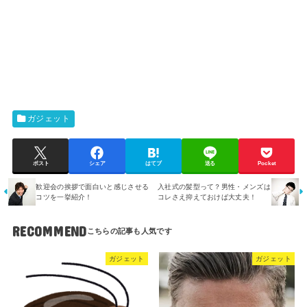
ガジェット
ポスト
シェア
はてブ
送る
Pocket
歓迎会の挨拶で面白いと感じさせる
入社式の髪型って？男性・メンズは
コツを一挙紹介！
コレさえ抑えておけば大丈夫！
RECOMMEND
ガジェット
ガジェット