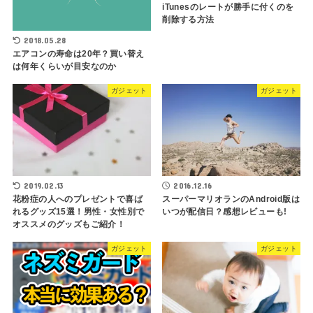
iTunesのレートが勝手に付くのを
削除する方法
2018.05.28
エアコンの寿命は20年？買い替え
は何年くらいが目安なのか
ガジェット
ガジェット
2019.02.13
2016.12.16
花粉症の人へのプレゼントで喜ば
スーパーマリオランのAndroid版は
れるグッズ15選！男性・女性別で
いつが配信日？感想レビューも!
オススメのグッズもご紹介！
ガジェット
ガジェット