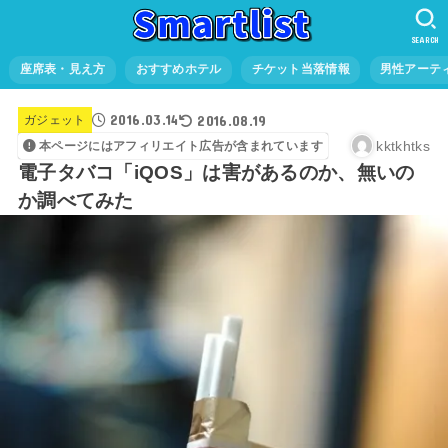
SEARCH
座席表・見え方
おすすめホテル
チケット当落情報
男性アーテ
2016.03.14
2016.08.19
ガジェット
kktkhtks
本ページにはアフィリエイト広告が含まれています
電子タバコ「iQOS」は害があるのか、無いの
か調べてみた