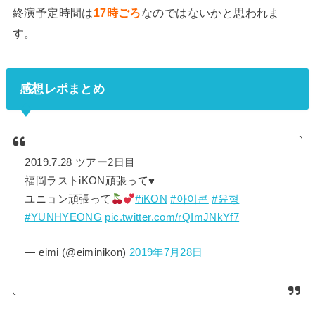
終演予定時間は
17時ごろ
なのではないかと思われま
す。
感想レポまとめ
2019.7.28 ツアー2日目
福岡ラストiKON頑張って♥️
ユニョン頑張って
#iKON
#아이콘
#윤형
#YUNHYEONG
pic.twitter.com/rQImJNkYf7
— eimi (@eiminikon)
2019年7月28日