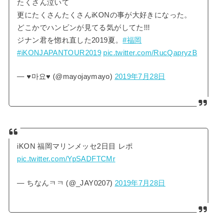
たくさん泣いて
更にたくさんたくさんiKONの事が大好きになった。
どこかでハンビンが見てる気がしてた!!!
ジナン君を惚れ直した2019夏。
#福岡
#iKONJAPANTOUR2019
pic.twitter.com/RucQapryzB
— ♥️마요♥️ (@mayojaymayo)
2019年7月28日
iKON 福岡マリンメッセ2日目 レポ
pic.twitter.com/YpSADFTCMr
— ちなんㅋㅋ (@_JAY0207)
2019年7月28日