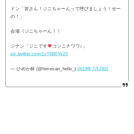
ドン「皆さん！ジニちゃーんって呼びましょう！せー
の！」
会場《ジニちゃーん！！
ジナン「ジニです
コンニチワワ♪」
pic.twitter.com/1zT6B0Yv25
— ひめか林 (@himesan_hello_)
2019年7月28日