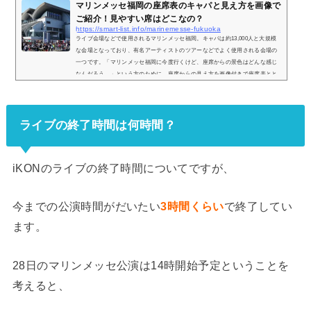
マリンメッセ福岡の座席表のキャパと見え方を画像で
ご紹介！見やすい席はどこなの？
https://smart-list.info/marinemesse-fukuoka
ライブ会場などで使用されるマリンメッセ福岡。キャパは約13,000人と大規模
な会場となっており、有名アーティストのツアーなどでよく使用される会場の
一つです。「マリンメッセ福岡に今度行くけど、座席からの景色はどんな感じ
なんだろう…」という方のために、座席からの見え方を画像付きで座席表とと
もにご紹介し、見やすい席についてもまとめてみました。マリンメッセ福岡の
座席表とキャパは？マリンメッセ福岡の座席表は以下の通りとなっています。
さらに詳細な座席表は以下のリンクから見ることができます。＞＞マリンメッ
ライブの終了時間は何時間？
セ福岡の...
iKONのライブの終了時間についてですが、
今までの公演時間がだいたい
3時間くらい
で終了してい
ます。
28日のマリンメッセ公演は14時開始予定ということを
考えると、