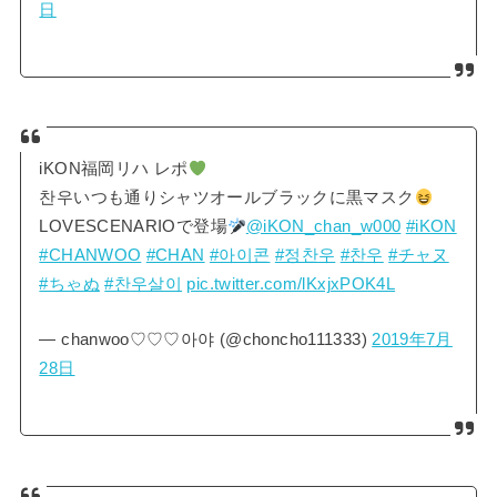
日
iKON福岡リハ レポ
찬우いつも通りシャツオールブラックに黒マスク
LOVESCENARIOで登場
@iKON_chan_w000
#iKON
#CHANWOO
#CHAN
#아이콘
#정찬우
#찬우
#チャヌ
#ちゃぬ
#찬우살이
pic.twitter.com/lKxjxPOK4L
— chanwoo♡♡♡아야 (@choncho111333)
2019年7月
28日