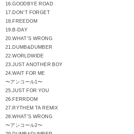
16.GOODBYE ROAD
17.DON’T FORGET
18.FREEDOM
19.B-DAY
20.WHAT’S WRONG
21.DUMB&DUMBER
22.WORLDWIDE
23.JUST ANOTHER BOY
24.WAIT FOR ME
〜アンコール1〜
25.JUST FOR YOU
26.FERRDOM
27.RYTHEM TA REMIX
28.WHAT’S WRONG
〜アンコール2〜
29.DUMB&DUMBER