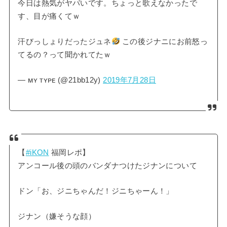
今日は熱気がヤバいです。ちょっと歌えなかったで
す、目が痛くてｗ
汗びっしょりだったジュネ
この後ジナニにお前怒っ
てるの？って聞かれてたｗ
— ᴍʏ ᴛʏᴘᴇ (@21bb12y)
2019年7月28日
【
#iKON
福岡レポ】
アンコール後の頭のバンダナつけたジナンについて
ドン「お、ジニちゃんだ！ジニちゃーん！」
ジナン（嫌そうな顔）