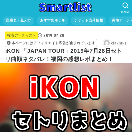
SEARCH
座席表・見え方
おすすめホテル
チケット当落情報
男性アーテ
2019.07.28
韓流アーティスト
kktkhtks
本ページにはアフィリエイト広告が含まれています
iKON 「JAPAN TOUR」2019年7月28日セト
リ曲順ネタバレ！福岡の感想レポまとめ！