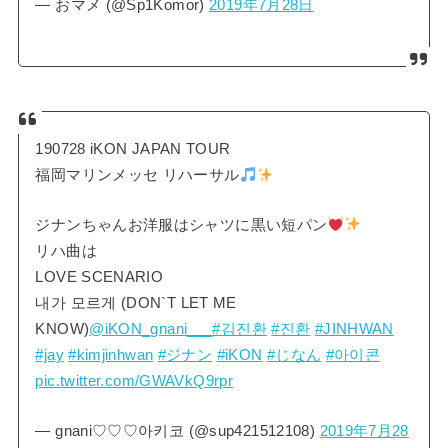
— おマメ (@Sp1Komor)
2019年7月28日
190728 iKON JAPAN TOUR
福岡マリンメッセ リハーサル
ジナンちゃんお洋服はシャツに黒い短パン
リハ曲は
LOVE SCENARIO
내가 모르게 (DON`T LET ME
KNOW)
@iKON_gnani___
#김진환
#진환
#JINHWAN
#jay
#kimjinhwan
#ジナン
#iKON
#じなん
#아이콘
pic.twitter.com/GWAVkQ9rpr
— gnani♡♡♡아키코 (@sup421512108)
2019年7月28