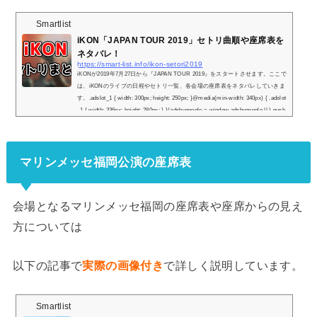
Smartlist
iKON「JAPAN TOUR 2019」セトリ曲順や座席表を
ネタバレ！
https://smart-list.info/ikon-setori2019
iKONが2019年7月27日から『JAPAN TOUR 2019』をスタートさせます。ここで
は、iKONのライブの日程やセトリ一覧、各会場の座席表をネタバレしていきま
す。.adslot_1 { width: 300px; height: 250px; }@media(min-width: 340px) { .adslot
_1 { width: 336px; height: 280px; } }(adsbygoogle = window.adsbygoogle || ).push
({});(adsbygoogle = window.adsbygoogle || ).push({});iKON『JAPAN TOUR 201
9』日程やセトリ曲順！※『＋』マークをタップでセトリ一覧が表示されます！
1.KILLING ME（KR Ver.）2.BLING BLING3.RHYTHM TA REMIX4.C...
マリンメッセ福岡公演の座席表
会場となるマリンメッセ福岡の座席表や座席からの見え
方については
以下の記事で
実際の画像付き
で詳しく説明しています。
Smartlist