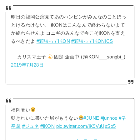
昨日の福岡公演見てあのハンビンがみんなのことほっ
とけるわけない。 iKONはこんなんで終わらないよて
か終わらせんよ コニギのみんなで今こそiKONを支え
るべきだよ
#頑張ってiKON
#頑張ってiKONICS
— カリスマ王子
固定 企画中 (@iKON___songbi_)
2019年7月28日
福岡暑い
朝きれいに書いた眉がもうない
#JUNE
#junhoe
#구
준회
#ジュネ
#iKON
pic.twitter.com/lK9VuUpSo5