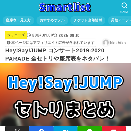
SEARCH
座席表・見え方
おすすめホテル
チケット当落情報
男性アーテ
2024.01.09
2026.08.10
ジャニーズ
kktkhtks
本ページにはアフィリエイト広告が含まれています
Hey!Say!JUMP コンサート2019-2020
PARADE 全セトリや座席表をネタバレ！