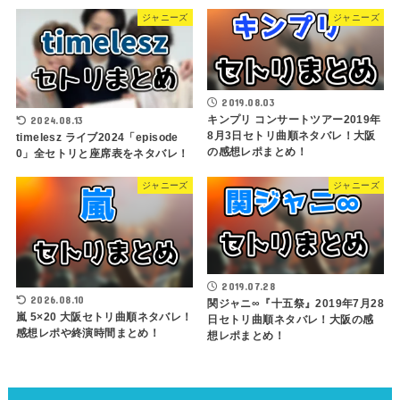
ジャニーズ
ジャニーズ
2019.08.03
キンプリ コンサートツアー2019年
2024.08.13
8月3日セトリ曲順ネタバレ！大阪
timelesz ライブ2024「episode
の感想レポまとめ！
0」全セトリと座席表をネタバレ！
ジャニーズ
ジャニーズ
2019.07.28
2026.08.10
関ジャニ∞『十五祭』2019年7月28
嵐 5×20 大阪セトリ曲順ネタバレ！
日セトリ曲順ネタバレ！大阪の感
感想レポや終演時間まとめ！
想レポまとめ！