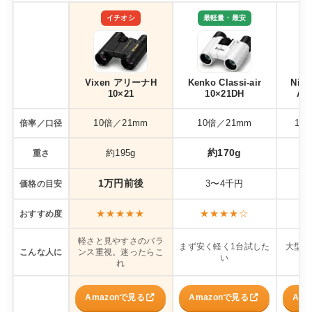
もまとめてみました。みずほPayPayドーム福岡のライ
イチオシ
最軽量・最安
ブでの...
Vixen アリーナH
Kenko Classi-air
Nik
10×21
10×21DH
A21
10倍／21mm
10倍／21mm
10
倍率／口径
約170g
約195g
重さ
1万円前後
3〜4千円
価格の目安
★★★★★
★★★★☆
おすすめ度
軽さと見やすさのバラ
まず安く軽く1台試した
大型会
こんな人に
ンス重視。迷ったらこ
い
り
れ
Amazonで見る
Amazonで見る
Am