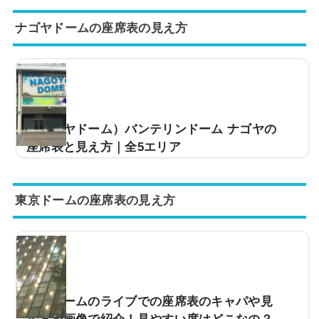
ーム大阪。キャパは約55,000人と大規模な会場で、多く
ナゴヤドームの座席表の見え方
のアーティストのツアーなどで使用されますが、「京セ
ラドーム大阪のライブのチケットが当たったけど、どの
ような景色が見えるんだろう…」と思っている方も多い
です。大規模な会場なだけに実際はどのような見え方を
するのか、画像とともに座席表と併せてご紹介していき
ます！京セラドーム大阪の座席表とキャパは？京セラド
ーム大阪の座席表は以下の通りとなります。引用：京セ
（ナゴヤドーム）バンテリンドーム ナゴヤの
ラドーム大阪公式HPちなみに京セラドーム大阪の公式...
座席表と見え方｜全5エリア
野球だけでなく、ライブ会場としても使用されるバンテ
リンドーム ナゴヤ（旧・ナゴヤドーム）。アリーナを使
東京ドームの座席表の見え方
うライブ時のキャパは最大約50,600人と国内最大級で、
第一線で活躍するアーティストがツアー会場として使用
しています。ただ、「今度バンテリンドーム ナゴヤのラ
イブに行くけど、座席からの見え方ってどんな感じな
の？」と疑問を持っている方も多いと思います。そこ
で、座席表とアリーナ席から5階席まで全5エリアの見え
方を実際の投稿写真でご紹介し、見やすい席はどこなの
東京ドームのライブでの座席表のキャパや見
かもまとめました。バンテリンドーム ナゴヤの座席表...