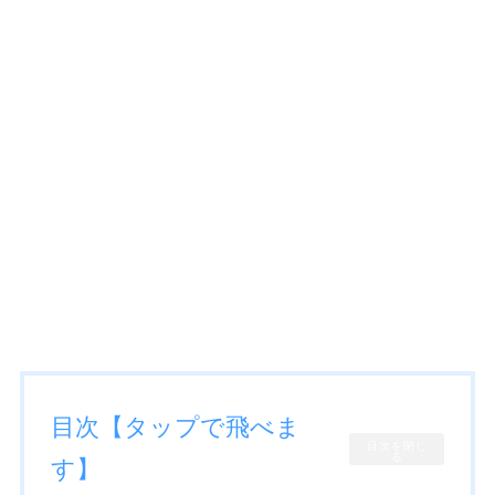
目次【タップで飛べま
目次を閉じ
る
す】