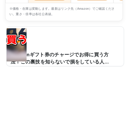
※価格・在庫は変動します。最新はリンク先（Amazon）でご確認くださ
い。重さ・倍率は各社公表値。
Amazonギフト券のチャージでお得に買う方
法！この裏技を知らないで損をしている人...
ネット通販の代表格とも言える『Amazon』。欲しい物
は基本的に何でも揃っていて、値段も安く、口コミなど
も参考にできるので私もよく利用しています。おそら
く、私と同様に日常的にAmazonを利用している方も少
なくないと思いますが、そんなAmazonで誰でもできる
商品をお得に買う裏技があるのをご存知でしょうか？そ
の方法はタイトルにもある通り、『Amazonギフト券』
を利用するといった方法です。「Amazonをよく利用す
る…」「Amazonで大量に商品を購入する予定があ
る…」という方は通常の買い方ではなく、これからご紹