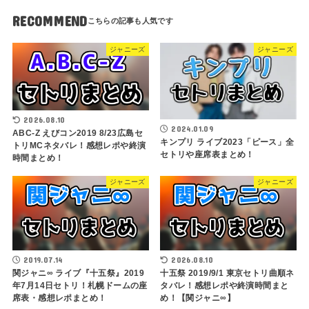
RECOMMEND
ジャニーズ
ジャニーズ
2026.08.10
2024.01.09
ABC-Z えびコン2019 8/23広島セ
キンプリ ライブ2023「ピース」全
トリMCネタバレ！感想レポや終演
セトリや座席表まとめ！
時間まとめ！
ジャニーズ
ジャニーズ
2019.07.14
2026.08.10
関ジャニ∞ ライブ『十五祭』2019
十五祭 2019/9/1 東京セトリ曲順ネ
年7月14日セトリ！札幌ドームの座
タバレ！感想レポや終演時間まと
席表・感想レポまとめ！
め！【関ジャニ∞】