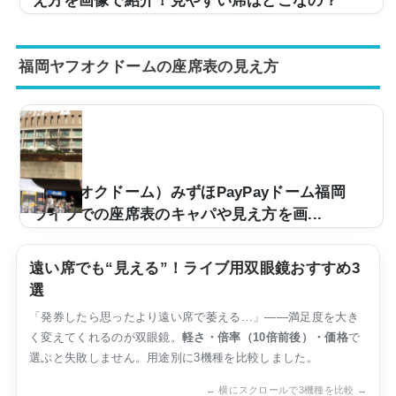
え方を画像で紹介！見やすい席はどこなの？
野球だけでなく、ライブ会場などとしても使用される東
京ドーム。キャパは約57,000人と大規模な造りとなって
福岡ヤフオクドームの座席表の見え方
おり、第一線で活躍するアーティストがツアー会場など
として使用しています。ただ、「今度、東京ドームで行
われるライブに行くけど、座席からの見え方ってどうな
の？」などとイメージが湧かない方も多いと思います。
そこで、東京ドームの座席表の画像や座席からの眺めを
実際の画像付きでご紹介し、見やすい席はどこなのかに
ついてもまとめてみました。東京ドームのライブでの座
（ヤフオクドーム）みずほPayPayドーム福岡
席表とキャパは？東京ドームのライブ時の座席表の...
ライブでの座席表のキャパや見え方を画...
野球だけでなく、ライブ会場としても使用されるみずほ
PayPayドーム福岡（旧・ヤフオクドーム）。キャパは
遠い席でも“見える”！ライブ用双眼鏡おすすめ3
約52,500人と大規模な会場となっており、第一線で活躍
選
するアーティストのツアー会場などで使用させていま
「発券したら思ったより遠い席で萎える…」——満足度を大き
す。しかし「今度、みずほPayPayドーム福岡のライブ
く変えてくれるのが双眼鏡。
に行くけど、座席からの見え方ってどんな感じなの？」
軽さ・倍率（10倍前後）・価格
で
などと疑問を持っている方も多いです。そこで、みずほ
選ぶと失敗しません。用途別に3機種を比較しました。
PayPayドーム福岡の座席表や座席からの眺めを実際の
← 横にスクロールで3機種を比較 →
画像付きでご紹介し、見やすい席はどこなのかについて