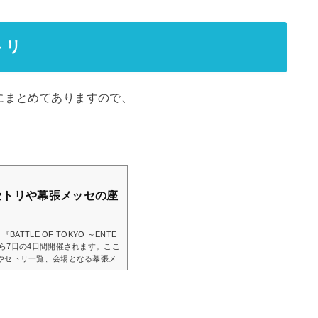
トリ
にまとめてありますので、
。
の全セトリや幕張メッセの座
TTLE OF TOKYO ～ENTE
月4日から7日の4日間開催されます。ここ
の日程やセトリ一覧、会場となる幕張メ
oogle = window.adsbygo
ow.adsbygoogle || ).push({});『BA
一覧！『BATTLE OF TOKYO』
 THE RAMPAGE FANTASTIC