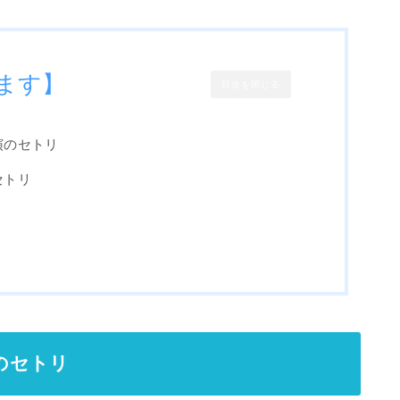
ます】
目次を閉じる
演のセトリ
全セトリ
演のセトリ