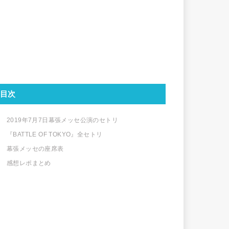
目次
2019年7月7日幕張メッセ公演のセトリ
『BATTLE OF TOKYO』全セトリ
幕張メッセの座席表
感想レポまとめ