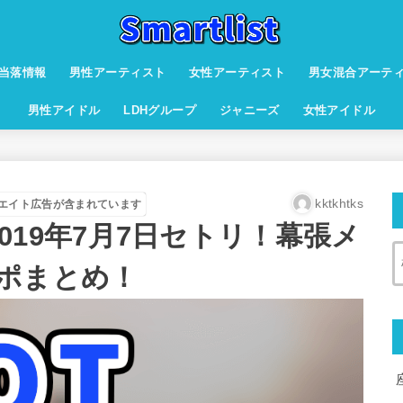
当落情報
男性アーティスト
女性アーティスト
男女混合アーテ
男性アイドル
LDHグループ
ジャニーズ
女性アイドル
kktkhtks
エイト広告が含まれています
O 2019年7月7日セトリ！幕張メ
ポまとめ！