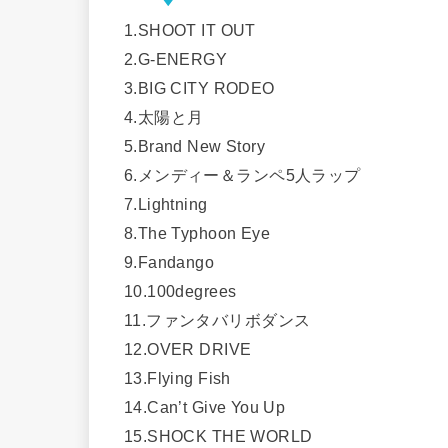
1.SHOOT IT OUT
2.G-ENERGY
3.BIG CITY RODEO
4.太陽と月
5.Brand New Story
6.メンディー＆ランペ5人ラップ
7.Lightning
8.The Typhoon Eye
9.Fandango
10.100degrees
11.ファンタバリボダンス
12.OVER DRIVE
13.Flying Fish
14.Can’t Give You Up
15.SHOCK THE WORLD