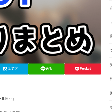
はてブ
送る
Pocket
EXILE～』