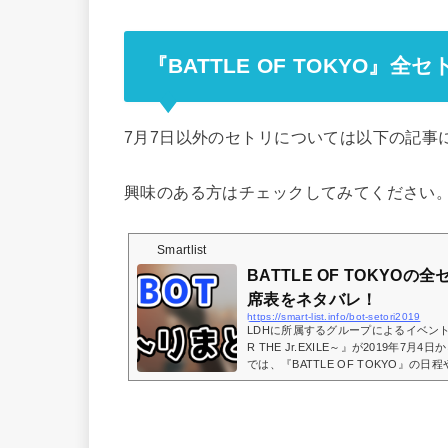
『BATTLE OF TOKYO』全セ
7月7日以外のセトリについては以下の記事
興味のある方はチェックしてみてください
Smartlist
BATTLE OF TOKYO
席表をネタバレ！
https://smart-list.info/bot-setori2019
LDHに所属するグループによるイベント『BA
R THE Jr.EXILE～』が2019年7
では、『BATTLE OF TOKYO』
ッセの座席表をネタバレしていきます。(adsbyg
ogle || ).push({});(adsbygoogle = wind
TTLE OF TOKYO』の出演アーティスト
に出演するアーティストは GENERATIONS