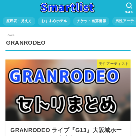
SEARCH
座席表・見え方
おすすめホテル
チケット当落情報
男性アーテ
GRANRODEO
男性アーティスト
GRANRODEO ライブ『G13』大阪城ホー