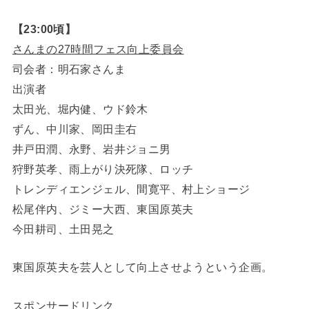
【23:00頃】
さんまの27時間フェス向上委員会
司会者：明石家さんま
出演者
太田光、堀内健、ウド鈴木
ずん、中川家、岡田圭右
井戸田潤、永野、岩井ジョニ男
狩野英孝、雨上がり決死隊、ロッチ
トレンディエンジェル、間寛平、村上ショージ
松尾伴内、ジミー大西、東国原英夫
今田耕司、土田晃之
東国原英夫を芸人として向上させようという企画。
スポンサードリンク