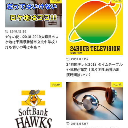
その他
その他
2018.12.20
ガキの使い2018-2019大晦日のロ
ケ地は千葉県勝浦市立北中学校！
打ち切りの噂は本当？
2018.08.24
24時間テレビ2018 タイムテーブル
や日程が確定！嵐や羽生結弦の出
演時間はいつ？
その他
その他
2018.07.07