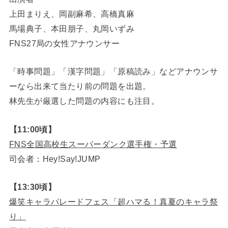
上田まりえ、岡副麻希、高橋真麻
馬場典子、本田朋子、丸岡いずみ
FNS27局の女性アナウンサー
「時事問題」「漢字問題」「原稿読み」などアナウンサ
ーなら出来て当たり前の問題を出題。
林先生が厳選した問題の内容にも注目。
【11:00頃】
FNS全国高校生スーパーダンク選手権・予選
司会者：Hey!Say!JUMP
【13:30頃】
爆笑キャラパレードフェス「超ハマる！真夏のキャラ祭
り」