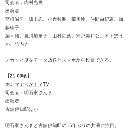
司会者：内村光良
出演者
宮根誠司、坂上忍、小倉智昭、菊川怜、仲間由紀恵、加
藤綾子
菜々緒、夏川加奈子、山村紅葉、宍戸美和公、木下ほう
か、竹内力
スカッと度をデータ放送とスマホから投票できる。
【21:00頃】
ホンマでっか！？TV
司会者：明石家さんま
出演者
古舘伊知郎ほか
明石家さんまと古舘伊知郎の16年ぶりの共演に注目。