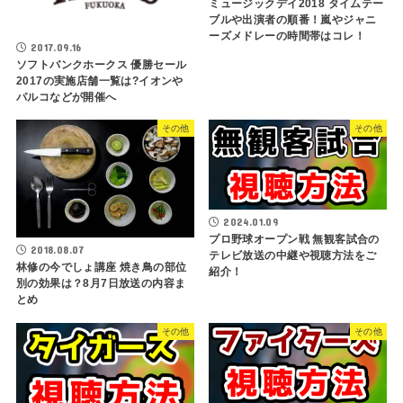
ミュージックデイ2018 タイムテー
ブルや出演者の順番！嵐やジャニ
ーズメドレーの時間帯はコレ！
2017.09.16
ソフトバンクホークス 優勝セール
2017の実施店舗一覧は?イオンや
パルコなどが開催へ
その他
その他
2024.01.09
プロ野球オープン戦 無観客試合の
2018.08.07
テレビ放送の中継や視聴方法をご
林修の今でしょ講座 焼き鳥の部位
紹介！
別の効果は？8月7日放送の内容ま
とめ
その他
その他