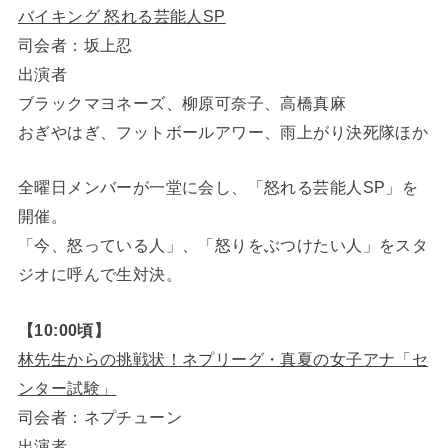
バイキング 怒れる芸能人SP
司会者：坂上忍
出演者
ブラックマヨネーズ、柳原可奈子、高橋真麻
おぎやはぎ、フットボールアワー、雨上がり決死隊ほか
全曜日メンバーが一堂に会し、「怒れる芸能人SP」を
開催。
「今、怒っている人」、「怒りをぶつけたい人」をスタ
ジオに呼んで生対決。
【10:00頃】
林先生からの挑戦状！ネプリーグ・真夏の女子アナ「セ
ンター試験」
司会者：ネプチューン
出演者