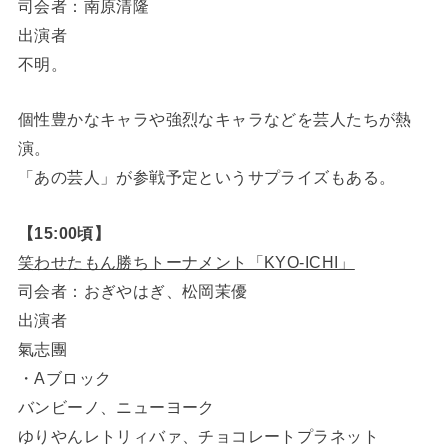
司会者：南原清隆
出演者
不明。
個性豊かなキャラや強烈なキャラなどを芸人たちが熱
演。
「あの芸人」が参戦予定というサプライズもある。
【15:00頃】
笑わせたもん勝ちトーナメント「KYO-ICHI」
司会者：おぎやはぎ、松岡茉優
出演者
氣志團
・Aブロック
バンビーノ、ニューヨーク
ゆりやんレトリィバァ、チョコレートプラネット