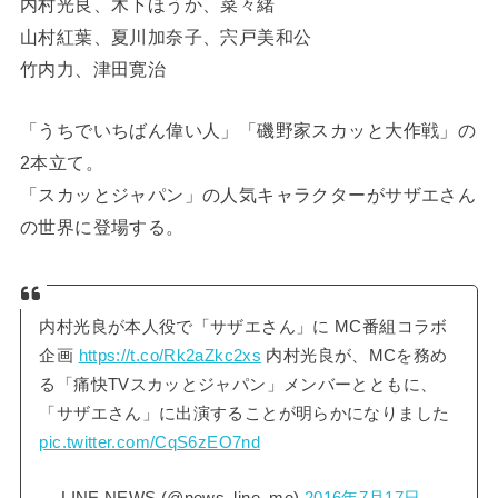
内村光良、木下ほうか、菜々緒
山村紅葉、夏川加奈子、宍戸美和公
竹内力、津田寛治
「うちでいちばん偉い人」「磯野家スカッと大作戦」の
2本立て。
「スカッとジャパン」の人気キャラクターがサザエさん
の世界に登場する。
内村光良が本人役で「サザエさん」に MC番組コラボ
企画
https://t.co/Rk2aZkc2xs
内村光良が、MCを務め
る「痛快TVスカッとジャパン」メンバーとともに、
「サザエさん」に出演することが明らかになりました
pic.twitter.com/CqS6zEO7nd
— LINE NEWS (@news_line_me)
2016年7月17日