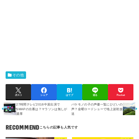
その他
ポスト
シェア
はてブ
送る
Pocket
27時間テレビ2016中居出演で
バケモノの子の声優一覧にひどいの
SMAPの出番は？マラソンは無しが
声？金曜ロードショーで地上波初放
濃厚
送
RECOMMEND