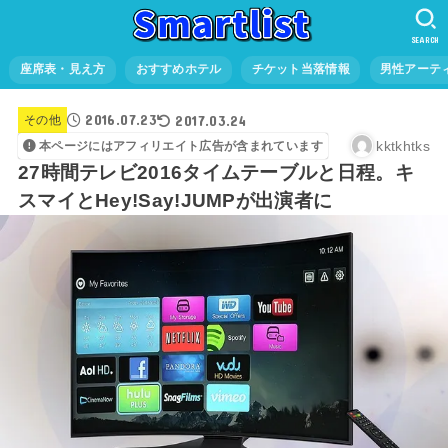
SEARCH
座席表・見え方
おすすめホテル
チケット当落情報
男性アーテ
2016.07.23
2017.03.24
その他
kktkhtks
本ページにはアフィリエイト広告が含まれています
27時間テレビ2016タイムテーブルと日程。キ
スマイとHey!Say!JUMPが出演者に